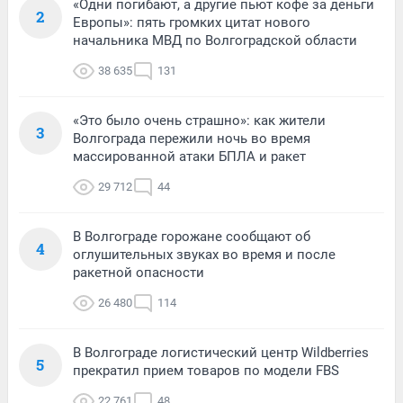
«Одни погибают, а другие пьют кофе за деньги
2
Европы»: пять громких цитат нового
начальника МВД по Волгоградской области
38 635
131
«Это было очень страшно»: как жители
3
Волгограда пережили ночь во время
массированной атаки БПЛА и ракет
29 712
44
В Волгограде горожане сообщают об
4
оглушительных звуках во время и после
ракетной опасности
26 480
114
В Волгограде логистический центр Wildberries
5
прекратил прием товаров по модели FBS
22 761
48