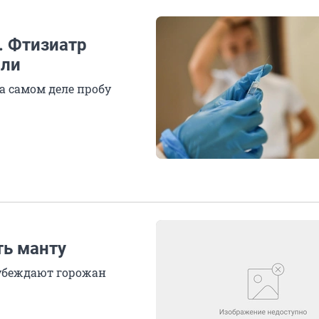
. Фтизиатр
али
а самом деле пробу
ть манту
 убеждают горожан