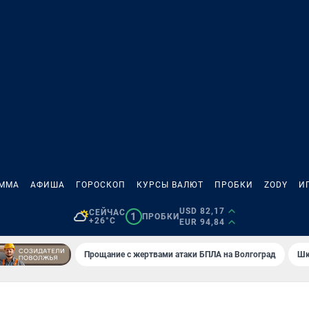
АММА
АФИША
ГОРОСКОП
КУРСЫ ВАЛЮТ
ПРОБКИ
ZODY
И
USD 82,17
СЕЙЧАС
1
ПРОБКИ
+26°C
EUR 94,84
Прощание с жертвами атаки БПЛА на Волгоград
Шк