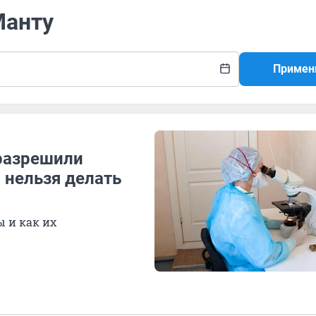
Манту
Примен
 разрешили
 нельзя делать
 и как их