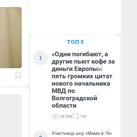
ТОП 5
«Одни погибают, а
1
другие пьют кофе за
деньги Европы»:
пять громких цитат
нового начальника
МВД по
Волгоградской
области
39 294
147
Участницу шоу «Мама в 16»