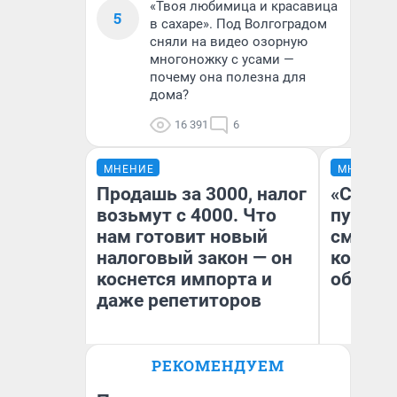
«Твоя любимица и красавица
5
в сахаре». Под Волгоградом
сняли на видео озорную
многоножку с усами —
почему она полезна для
дома?
16 391
6
МНЕНИЕ
МНЕНИЕ
Продашь за 3000, налог
«Спутал
возьмут с 4000. Что
пургу».
нам готовит новый
смерте
налоговый закон — он
которы
коснется импорта и
обнару
даже репетиторов
Ир
РЕКОМЕНДУЕМ
Гл
Анастасия Завгородняя
«Р
Во