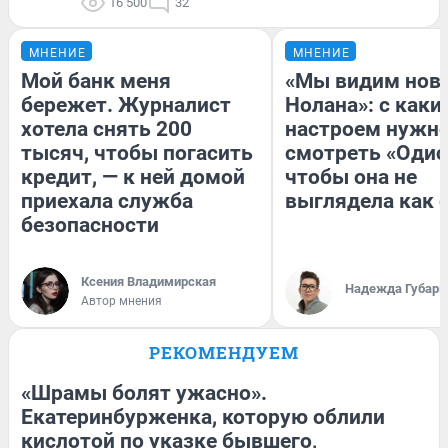
16 500
32
МНЕНИЕ
МНЕНИЕ
Мой банк меня
«Мы видим нов
бережет. Журналист
Нолана»: с каки
хотела снять 200
настроем нужн
тысяч, чтобы погасить
смотреть «Одис
кредит, — к ней домой
чтобы она не
приехала служба
выглядела как 
безопасности
Ксения Владимирская
Надежда Губарь
Автор мнения
РЕКОМЕНДУЕМ
«Шрамы болят ужасно».
Екатеринбурженка, которую облили
кислотой по указке бывшего,