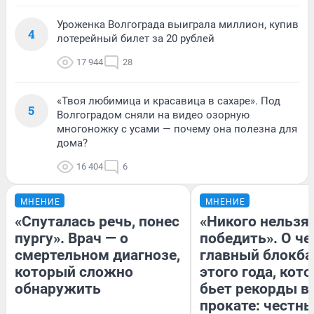
Уроженка Волгограда выиграла миллион, купив
4
лотерейный билет за 20 рублей
17 944
28
«Твоя любимица и красавица в сахаре». Под
5
Волгоградом сняли на видео озорную
многоножку с усами — почему она полезна для
дома?
16 404
6
МНЕНИЕ
МНЕНИЕ
«Спуталась речь, понес
«Никого нельзя
пургу». Врач — о
победить». О ч
смертельном диагнозе,
главный блокба
который сложно
этого года, кот
обнаружить
бьет рекорды в
прокате: честн