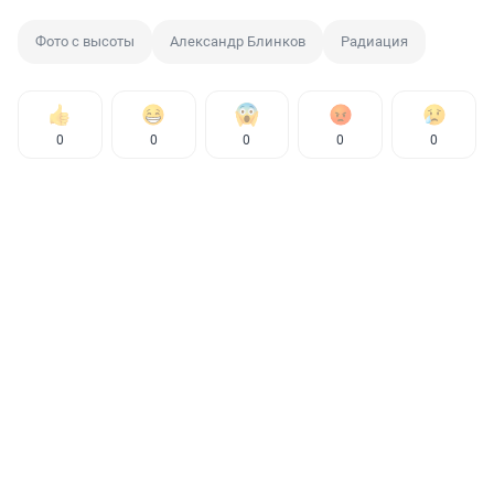
Фото с высоты
Александр Блинков
Радиация
0
0
0
0
0