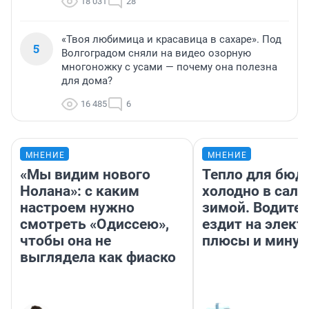
18 031
28
«Твоя любимица и красавица в сахаре». Под
5
Волгоградом сняли на видео озорную
многоножку с усами — почему она полезна
для дома?
16 485
6
МНЕНИЕ
МНЕНИЕ
«Мы видим нового
Тепло для бюд
Нолана»: с каким
холодно в сало
настроем нужно
зимой. Водител
смотреть «Одиссею»,
ездит на элект
чтобы она не
плюсы и мину
выглядела как фиаско