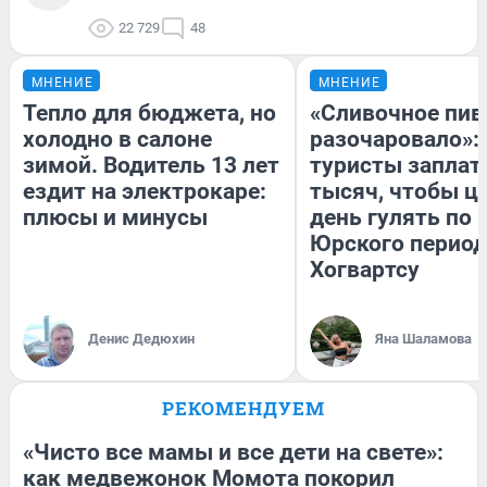
22 729
48
МНЕНИЕ
МНЕНИЕ
Тепло для бюджета, но
«Сливочное пив
холодно в салоне
разочаровало»:
зимой. Водитель 13 лет
туристы заплат
ездит на электрокаре:
тысяч, чтобы ц
плюсы и минусы
день гулять по 
Юрского период
Хогвартсу
Денис Дедюхин
Яна Шаламова
РЕКОМЕНДУЕМ
«Чисто все мамы и все дети на свете»:
как медвежонок Момота покорил