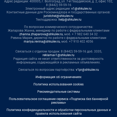
Адрес редакции: 400005, г. Волгоград, ул. 7-й Гвардейской, д. 2, офис 102,
8 (8442) 59-59-16
Электронный адрес редакции:
v1@shkulev.ru
Контактные данные для Роскомнадзора и государственных органов:
juristchel@shkulev.ru
Техподдержка:
help@shkulev.ru
По вопросам коммерческого сотрудничества:
Жапарова Жанна, менеджер по работе с федеральными клиентами
zhanna.zhaparova@shkulev.ru
, моб. + 7 982 640 34 32
Ревина Мария, директор по работе с федеральными клиентами
mariya.revina@shkulev.ru
, моб. +7 910 402 4056
Связаться с отделом продаж: 8 (8442) 59-59-16 доб. 3335,
reklamav1@shkulev.ru
Редакция сайта не несет ответственности за достоверность
информации, содержащейся в рекламных объявлениях.
Связаться по вопросам партнёрства:
v1pr@shkulev.ru
Информация об ограничениях
Политика использования cookies
Рекомендательные системы
Пользовательское соглашение сервиса «Подписка без баннерной
рекламы»
Политика конфиденциальности и обработки персональных данных и
правила использования сайта