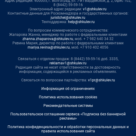
Адрес редакции: 400005, г. Волгоград, ул. 7-й Гвардейской, д. 2, офис 102,
8 (8442) 59-59-16
Электронный адрес редакции:
v1@shkulev.ru
Контактные данные для Роскомнадзора и государственных органов:
juristchel@shkulev.ru
Техподдержка:
help@shkulev.ru
По вопросам коммерческого сотрудничества:
Жапарова Жанна, менеджер по работе с федеральными клиентами
zhanna.zhaparova@shkulev.ru
, моб. + 7 982 640 34 32
Ревина Мария, директор по работе с федеральными клиентами
mariya.revina@shkulev.ru
, моб. +7 910 402 4056
Связаться с отделом продаж: 8 (8442) 59-59-16 доб. 3335,
reklamav1@shkulev.ru
Редакция сайта не несет ответственности за достоверность
информации, содержащейся в рекламных объявлениях.
Связаться по вопросам партнёрства:
v1pr@shkulev.ru
Информация об ограничениях
Политика использования cookies
Рекомендательные системы
Пользовательское соглашение сервиса «Подписка без баннерной
рекламы»
Политика конфиденциальности и обработки персональных данных и
правила использования сайта