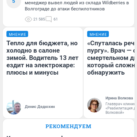
5
менеджер вывел людей из склада Wildberries в
Волгограде до атаки беспилотников
21 585
61
МНЕНИЕ
МНЕНИЕ
Тепло для бюджета, но
«Спуталась речь
холодно в салоне
пургу». Врач — о
зимой. Водитель 13 лет
смертельном ди
ездит на электрокаре:
который сложн
плюсы и минусы
обнаружить
Ирина Волкова
Главврач клиник
Денис Дедюхин
«Реабилитация д
Волковой»
РЕКОМЕНДУЕМ