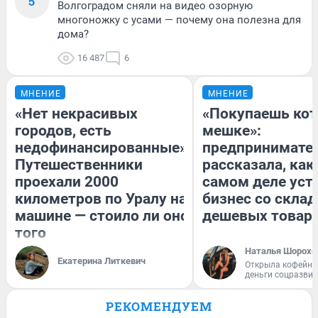
5
Волгоградом сняли на видео озорную
многоножку с усами — почему она полезна для
дома?
16 487
6
МНЕНИЕ
МНЕНИЕ
«Нет некрасивых
«Покупаешь кот
городов, есть
мешке»:
недофинансированные».
предпринимате
Путешественники
рассказала, как
проехали 2000
самом деле уст
километров по Уралу на
бизнес со скла
машине — стоило ли оно
дешевых товар
того
Наталья Шорохо
Екатерина Литкевич
Открыла кофейну
деньги соцразви
РЕКОМЕНДУЕМ