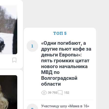
ТОП 5
«Одни погибают, а
1
другие пьют кофе за
деньги Европы»:
пять громких цитат
нового начальника
МВД по
Волгоградской
области
39 793
152
Участницу шоу «Мама в 16»