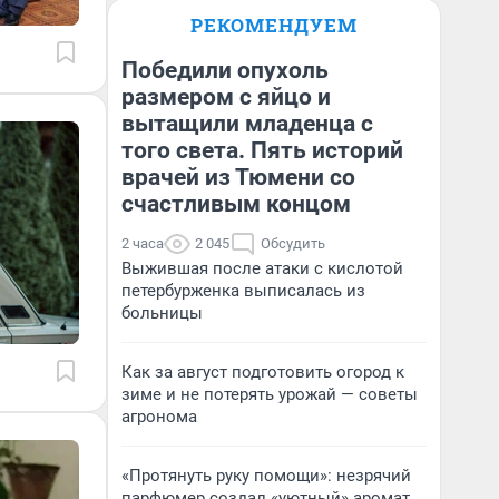
РЕКОМЕНДУЕМ
Победили опухоль
размером с яйцо и
вытащили младенца с
того света. Пять историй
врачей из Тюмени со
счастливым концом
2 часа
2 045
Обсудить
Выжившая после атаки с кислотой
петербурженка выписалась из
больницы
Как за август подготовить огород к
зиме и не потерять урожай — советы
агронома
«Протянуть руку помощи»: незрячий
парфюмер создал «уютный» аромат