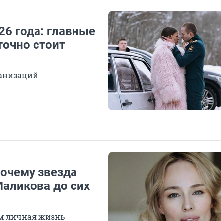
6 года: главные
точно стоит
ранизаций
очему звезда
Маликова до сих
ем личная жизнь