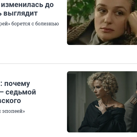
 изменилась до
ь выглядит
ей» борется с болезнью
: почему
— седьмой
вского
 эпопеей»