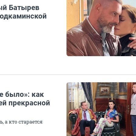
ый Батырев
Подкаминской
е было»: как
ей прекрасной
, а кто старается