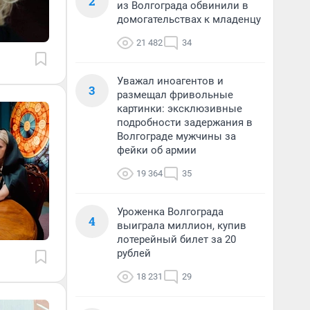
2
из Волгограда обвинили в
домогательствах к младенцу
21 482
34
Уважал иноагентов и
3
размещал фривольные
картинки: эксклюзивные
подробности задержания в
Волгограде мужчины за
фейки об армии
19 364
35
Уроженка Волгограда
4
выиграла миллион, купив
лотерейный билет за 20
рублей
18 231
29