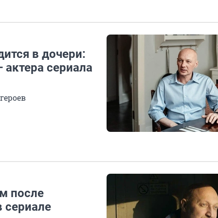
дится в дочери:
 актера сериала
 героев
ом после
в сериале