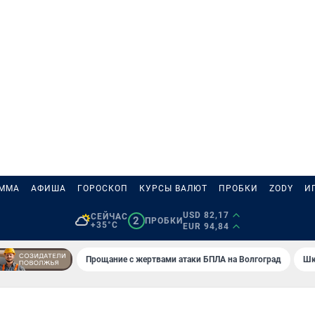
АММА
АФИША
ГОРОСКОП
КУРСЫ ВАЛЮТ
ПРОБКИ
ZODY
И
USD 82,17
СЕЙЧАС
2
ПРОБКИ
+35°C
EUR 94,84
Прощание с жертвами атаки БПЛА на Волгоград
Шк