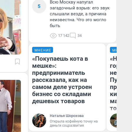
Всю Москву напугал
5
загадочный взрыв: его звук
слышали везде, а причина
неизвестна. Что это могло
быть
17 142
34
МНЕНИЕ
МНЕНИЕ
«Покупаешь кота в
«Нет н
мешке»:
городов
предприниматель
недофи
рассказала, как на
Путеше
самом деле устроен
проеха
бизнес со складами
киломе
дешевых товаров
машине
того
Наталья Шорохова
Ек
Открыла кофейную точку на
деньги соцразвития