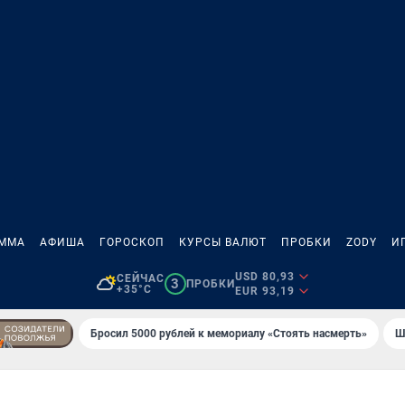
АММА
АФИША
ГОРОСКОП
КУРСЫ ВАЛЮТ
ПРОБКИ
ZODY
И
USD 80,93
СЕЙЧАС
3
ПРОБКИ
+35°C
EUR 93,19
Бросил 5000 рублей к мемориалу «Стоять насмерть»
Ш