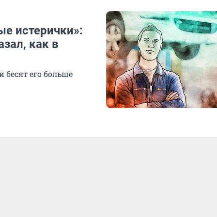
ые истерички»:
зал, как в
 бесят его больше