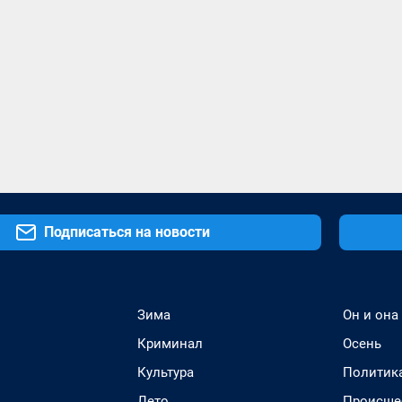
Подписаться на новости
Зима
Он и она
Криминал
Осень
Культура
Политик
Лето
Происше