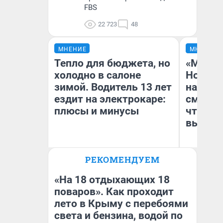
FBS
22 723
48
МНЕНИЕ
МНЕНИЕ
Тепло для бюджета, но
«Мы ви
холодно в салоне
Нолана
зимой. Водитель 13 лет
настро
ездит на электрокаре:
смотре
плюсы и минусы
чтобы 
выгляд
РЕКОМЕНДУЕМ
Денис Дедюхин
На
«На 18 отдыхающих 18
поваров». Как проходит
лето в Крыму с перебоями
света и бензина, водой по