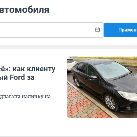
автомобиля
Примен
сё»: как клиенту
й Ford за
едлагали наличку на