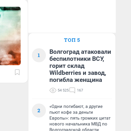
ТОП 5
Волгоград атаковали
1
беспилотники ВСУ,
горит склад
Wildberries и завод,
погибла женщина
54 525
167
«Одни погибают, а другие
2
пьют кофе за деньги
Европы»: пять громких цитат
нового начальника МВД по
Волгоградской области