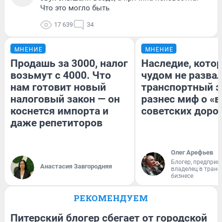
Что это могло быть
17 639
34
МНЕНИЕ
МНЕНИЕ
Продашь за 3000, налог
Наследие, кото
возьмут с 4000. Что
чудом не разва
нам готовит новый
транспортный э
налоговый закон — он
разнес миф о «
коснется импорта и
советских доро
даже репетиторов
Олег Арефьев
Блогер, предприн
Анастасия Завгородняя
владелец в тран
бизнесе
РЕКОМЕНДУЕМ
Питерский блогер сбегает от городской