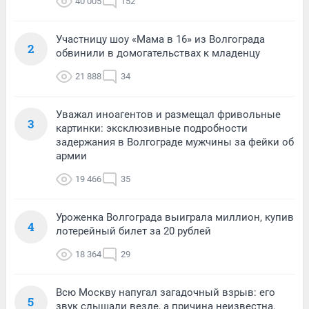
40 005
152
Участницу шоу «Мама в 16» из Волгограда
2
обвинили в домогательствах к младенцу
21 888
34
Уважал иноагентов и размещал фривольные
3
картинки: эксклюзивные подробности
задержания в Волгограде мужчины за фейки об
армии
19 466
35
Уроженка Волгограда выиграла миллион, купив
4
лотерейный билет за 20 рублей
18 364
29
Всю Москву напугал загадочный взрыв: его
5
звук слышали везде, а причина неизвестна.