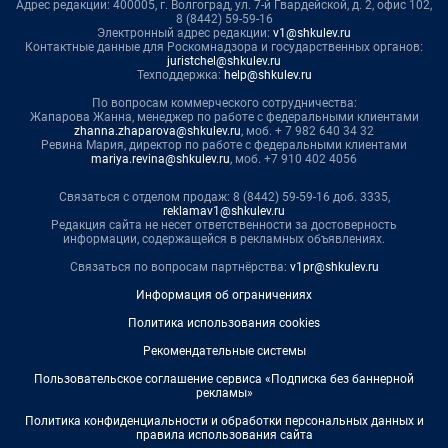
Адрес редакции: 400005, г. Волгоград, ул. 7-й Гвардейской, д. 2, офис 102,
8 (8442) 59-59-16
Электронный адрес редакции:
v1@shkulev.ru
Контактные данные для Роскомнадзора и государственных органов:
juristchel@shkulev.ru
Техподдержка:
help@shkulev.ru
По вопросам коммерческого сотрудничества:
Жапарова Жанна, менеджер по работе с федеральными клиентами
zhanna.zhaparova@shkulev.ru
, моб. + 7 982 640 34 32
Ревина Мария, директор по работе с федеральными клиентами
mariya.revina@shkulev.ru
, моб. +7 910 402 4056
Связаться с отделом продаж: 8 (8442) 59-59-16 доб. 3335,
reklamav1@shkulev.ru
Редакция сайта не несет ответственности за достоверность
информации, содержащейся в рекламных объявлениях.
Связаться по вопросам партнёрства:
v1pr@shkulev.ru
Информация об ограничениях
Политика использования cookies
Рекомендательные системы
Пользовательское соглашение сервиса «Подписка без баннерной
рекламы»
Политика конфиденциальности и обработки персональных данных и
правила использования сайта