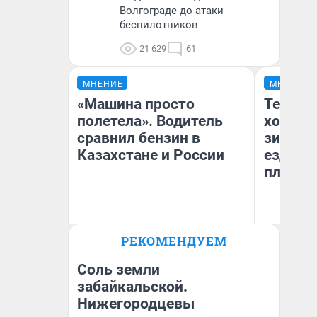
Волгограде до атаки
беспилотников
21 629
61
МНЕНИЕ
МНЕНИЕ
«Машина просто
Тепло 
полетела». Водитель
холодн
сравнил бензин в
зимой.
Казахстане и России
ездит н
плюсы 
РЕКОМЕНДУЕМ
Анатолий Кузнецов
Д
Соль земли
забайкальской.
Нижегородцевы