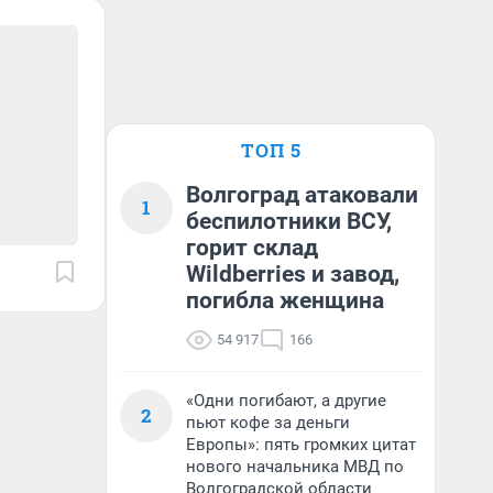
ТОП 5
Волгоград атаковали
1
беспилотники ВСУ,
горит склад
Wildberries и завод,
погибла женщина
54 917
166
«Одни погибают, а другие
2
пьют кофе за деньги
Европы»: пять громких цитат
нового начальника МВД по
Волгоградской области