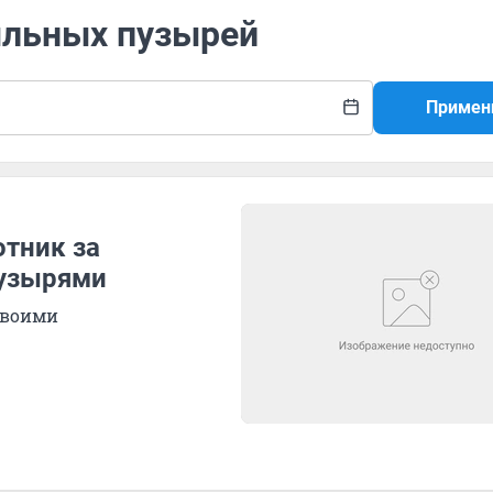
ыльных пузырей
Примен
отник за
пузырями
своими