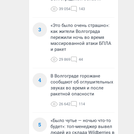
39 054
143
«Это было очень страшно»:
3
как жители Волгограда
пережили ночь во время
массированной атаки БПЛА
и ракет
29 869
44
В Волгограде горожане
4
сообщают об оглушительных
звуках во время и после
ракетной опасности
26 642
114
«Было чутье — ночью что-то
5
будет»: топ-менеджер вывел
людей из склада Wildberries в