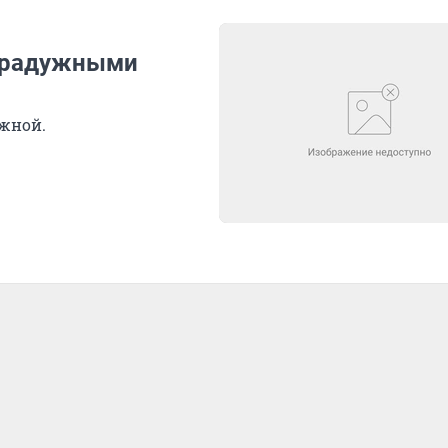
т радужными
ежной.