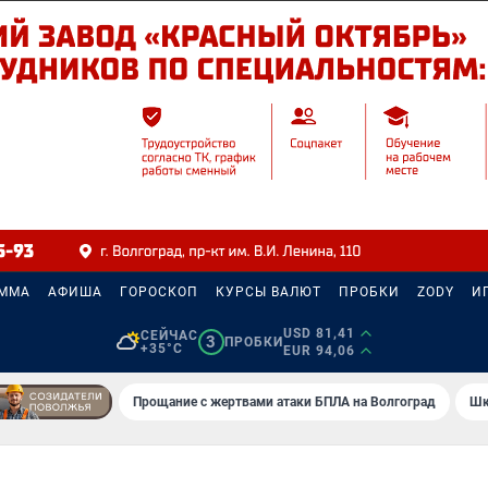
АММА
АФИША
ГОРОСКОП
КУРСЫ ВАЛЮТ
ПРОБКИ
ZODY
И
USD 81,41
СЕЙЧАС
3
ПРОБКИ
+35°C
EUR 94,06
Прощание с жертвами атаки БПЛА на Волгоград
Шк