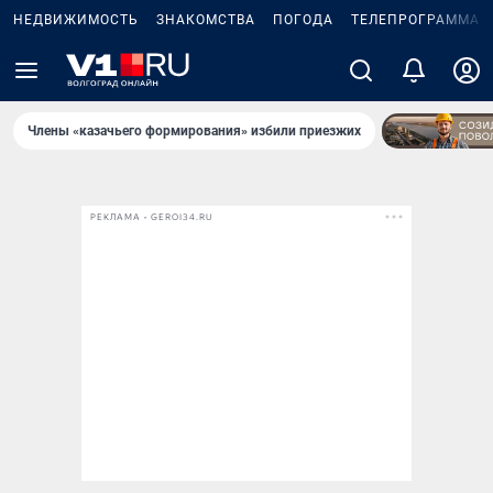
НЕДВИЖИМОСТЬ
ЗНАКОМСТВА
ПОГОДА
ТЕЛЕПРОГРАММА
Члены «казачьего формирования» избили приезжих
РЕКЛАМА • GEROI34.RU