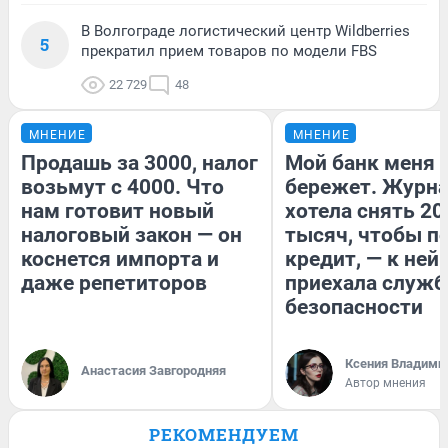
В Волгограде логистический центр Wildberries
5
прекратил прием товаров по модели FBS
22 729
48
МНЕНИЕ
МНЕНИЕ
Продашь за 3000, налог
Мой банк меня
возьмут с 4000. Что
бережет. Журн
нам готовит новый
хотела снять 20
налоговый закон — он
тысяч, чтобы п
коснется импорта и
кредит, — к ней
даже репетиторов
приехала служб
безопасности
Ксения Владими
Анастасия Завгородняя
Автор мнения
РЕКОМЕНДУЕМ