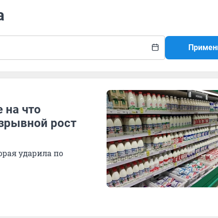
а
Примен
 на что
взрывной рост
орая ударила по