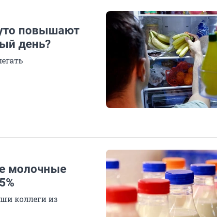
руто повышают
дый день?
легать
ие молочные
15%
ши коллеги из