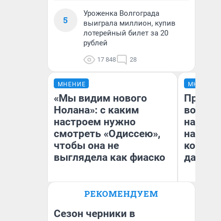
Уроженка Волгограда
5
выиграла миллион, купив
лотерейный билет за 20
рублей
17 848
28
МНЕНИЕ
МНЕНИЕ
«Мы видим нового
Продаш
Нолана»: с каким
возьмут
настроем нужно
нам го
смотреть «Одиссею»,
налого
чтобы она не
коснет
выглядела как фиаско
даже р
РЕКОМЕНДУЕМ
Надежда Губарь
Ан
Сезон черники в