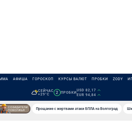
АММА
АФИША
ГОРОСКОП
КУРСЫ ВАЛЮТ
ПРОБКИ
ZODY
И
USD 82,17
СЕЙЧАС
2
ПРОБКИ
+29°C
EUR 94,84
Прощание с жертвами атаки БПЛА на Волгоград
Шк