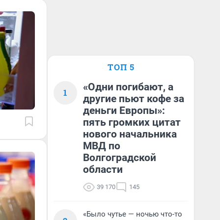
ТОП 5
«Одни погибают, а
1
другие пьют кофе за
деньги Европы»:
пять громких цитат
нового начальника
МВД по
Волгоградской
области
39 170
145
«Было чутье — ночью что-то