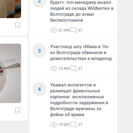
2
будет»: топ-менеджер вывел
людей из склада Wildberries в
Волгограде до атаки
беспилотников
21 696
61
Участницу шоу «Мама в 16»
3
из Волгограда обвинили в
домогательствах к младенцу
19 494
27
Уважал иноагентов и
4
размещал фривольные
картинки: эксклюзивные
подробности задержания в
Волгограде мужчины за
фейки об армии
19 087
27