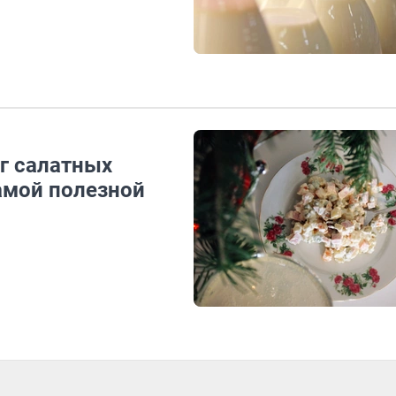
нг салатных
амой полезной