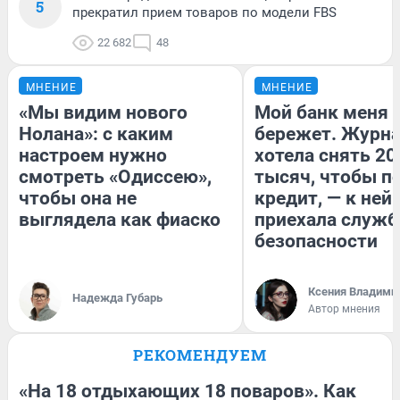
5
прекратил прием товаров по модели FBS
22 682
48
МНЕНИЕ
МНЕНИЕ
«Мы видим нового
Мой банк меня
Нолана»: с каким
бережет. Журн
настроем нужно
хотела снять 20
смотреть «Одиссею»,
тысяч, чтобы п
чтобы она не
кредит, — к ней
выглядела как фиаско
приехала служб
безопасности
Ксения Владими
Надежда Губарь
Автор мнения
РЕКОМЕНДУЕМ
«На 18 отдыхающих 18 поваров». Как