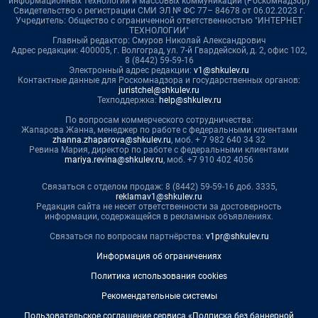
информационных технологий и массовых коммуникаций (Роскомнадзор)
Свидетельство о регистрации СМИ ЭЛ № ФС 77– 84678 от 06.02.2023 г.
Учредитель: Общество с ограниченной ответственностью "ИНТЕРНЕТ
ТЕХНОЛОГИИ"
Главный редактор: Смуров Николай Александрович
Адрес редакции: 400005, г. Волгоград, ул. 7-й Гвардейской, д. 2, офис 102,
8 (8442) 59-59-16
Электронный адрес редакции:
v1@shkulev.ru
Контактные данные для Роскомнадзора и государственных органов:
juristchel@shkulev.ru
Техподдержка:
help@shkulev.ru
По вопросам коммерческого сотрудничества:
Жапарова Жанна, менеджер по работе с федеральными клиентами
zhanna.zhaparova@shkulev.ru
, моб. + 7 982 640 34 32
Ревина Мария, директор по работе с федеральными клиентами
mariya.revina@shkulev.ru
, моб. +7 910 402 4056
Связаться с отделом продаж: 8 (8442) 59-59-16 доб. 3335,
reklamav1@shkulev.ru
Редакция сайта не несет ответственности за достоверность
информации, содержащейся в рекламных объявлениях.
Связаться по вопросам партнёрства:
v1pr@shkulev.ru
Информация об ограничениях
Политика использования cookies
Рекомендательные системы
Пользовательское соглашение сервиса «Подписка без баннерной