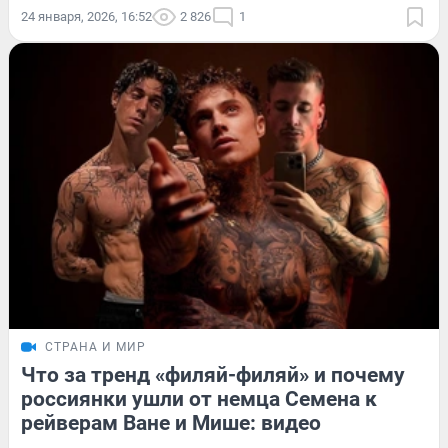
24 января, 2026, 16:52
2 826
1
СТРАНА И МИР
Что за тренд «филяй-филяй» и почему
россиянки ушли от немца Семена к
рейверам Ване и Мише: видео