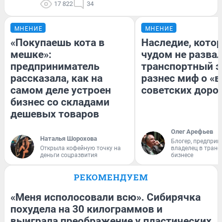
17 822
34
МНЕНИЕ
МНЕНИЕ
«Покупаешь кота в
Наследие, кото
мешке»:
чудом не разва
предприниматель
транспортный э
рассказала, как на
разнес миф о «
самом деле устроен
советских доро
бизнес со складами
дешевых товаров
Олег Арефьев
Наталья Шорохова
Блогер, предприн
Открыла кофейную точку на
владелец в тран
деньги соцразвития
бизнесе
РЕКОМЕНДУЕМ
«Меня исполосовали всю». Сибирячка
похудела на 30 килограммов и
выиграла преображение у пластических