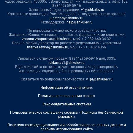
Адрес редакции: 400005, г. Волгоград, ул. 7-й Гвардейской, д. 2, офис 102,
8 (8442) 59-59-16
Электронный адрес редакции:
v1@shkulev.ru
Контактные данные для Роскомнадзора и государственных органов:
juristchel@shkulev.ru
Техподдержка:
help@shkulev.ru
По вопросам коммерческого сотрудничества:
Жапарова Жанна, менеджер по работе с федеральными клиентами
zhanna.zhaparova@shkulev.ru
, моб. + 7 982 640 34 32
Ревина Мария, директор по работе с федеральными клиентами
mariya.revina@shkulev.ru
, моб. +7 910 402 4056
Связаться с отделом продаж: 8 (8442) 59-59-16 доб. 3335,
reklamav1@shkulev.ru
Редакция сайта не несет ответственности за достоверность
информации, содержащейся в рекламных объявлениях.
Связаться по вопросам партнёрства:
v1pr@shkulev.ru
Информация об ограничениях
Политика использования cookies
Рекомендательные системы
Пользовательское соглашение сервиса «Подписка без баннерной
рекламы»
Политика конфиденциальности и обработки персональных данных и
правила использования сайта