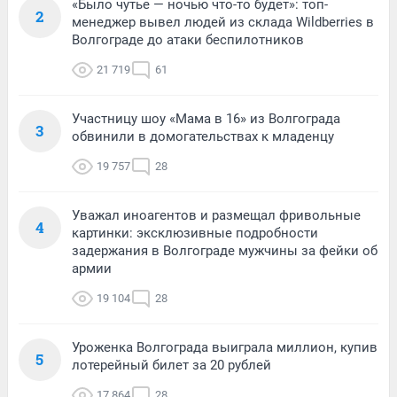
«Было чутье — ночью что-то будет»: топ-
2
менеджер вывел людей из склада Wildberries в
Волгограде до атаки беспилотников
21 719
61
Участницу шоу «Мама в 16» из Волгограда
3
обвинили в домогательствах к младенцу
19 757
28
Уважал иноагентов и размещал фривольные
4
картинки: эксклюзивные подробности
задержания в Волгограде мужчины за фейки об
армии
19 104
28
Уроженка Волгограда выиграла миллион, купив
5
лотерейный билет за 20 рублей
17 864
28