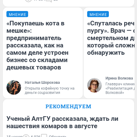
МНЕНИЕ
МНЕНИЕ
«Покупаешь кота в
«Спуталась речь
мешке»:
пургу». Врач — о
предприниматель
смертельном ди
рассказала, как на
который сложн
самом деле устроен
обнаружить
бизнес со складами
дешевых товаров
Ирина Волкова
Наталья Шорохова
Главврач клиник
Открыла кофейную точку на
«Реабилитация д
деньги соцразвития
Волковой»
РЕКОМЕНДУЕМ
Ученый АлтГУ рассказала, ждать ли
нашествия комаров в августе
15 часов
6 926
Обсудить