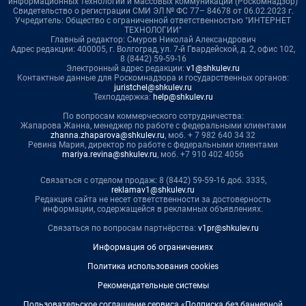
информационных технологий и массовых коммуникаций (Роскомнадзор)
Свидетельство о регистрации СМИ ЭЛ № ФС 77– 84678 от 06.02.2023 г.
Учредитель: Общество с ограниченной ответственностью "ИНТЕРНЕТ
ТЕХНОЛОГИИ"
Главный редактор: Смуров Николай Александрович
Адрес редакции: 400005, г. Волгоград, ул. 7-й Гвардейской, д. 2, офис 102,
8 (8442) 59-59-16
Электронный адрес редакции:
v1@shkulev.ru
Контактные данные для Роскомнадзора и государственных органов:
juristchel@shkulev.ru
Техподдержка:
help@shkulev.ru
По вопросам коммерческого сотрудничества:
Жапарова Жанна, менеджер по работе с федеральными клиентами
zhanna.zhaparova@shkulev.ru
, моб. + 7 982 640 34 32
Ревина Мария, директор по работе с федеральными клиентами
mariya.revina@shkulev.ru
, моб. +7 910 402 4056
Связаться с отделом продаж: 8 (8442) 59-59-16 доб. 3335,
reklamav1@shkulev.ru
Редакция сайта не несет ответственности за достоверность
информации, содержащейся в рекламных объявлениях.
Связаться по вопросам партнёрства:
v1pr@shkulev.ru
Информация об ограничениях
Политика использования cookies
Рекомендательные системы
Пользовательское соглашение сервиса «Подписка без баннерной