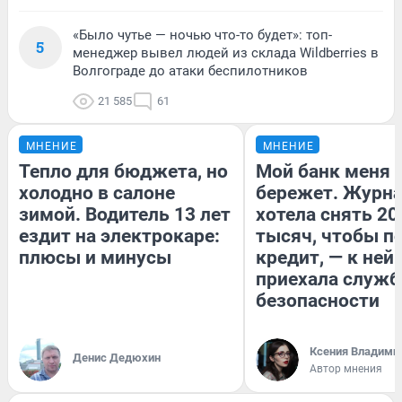
«Было чутье — ночью что-то будет»: топ-
5
менеджер вывел людей из склада Wildberries в
Волгограде до атаки беспилотников
21 585
61
МНЕНИЕ
МНЕНИЕ
Тепло для бюджета, но
Мой банк меня
холодно в салоне
бережет. Журн
зимой. Водитель 13 лет
хотела снять 20
ездит на электрокаре:
тысяч, чтобы п
плюсы и минусы
кредит, — к ней
приехала служб
безопасности
Ксения Владими
Денис Дедюхин
Автор мнения