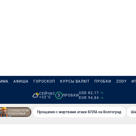
АММА
АФИША
ГОРОСКОП
КУРСЫ ВАЛЮТ
ПРОБКИ
ZODY
И
USD 82,17
СЕЙЧАС
3
ПРОБКИ
+32°C
EUR 94,84
Прощание с жертвами атаки БПЛА на Волгоград
Шк