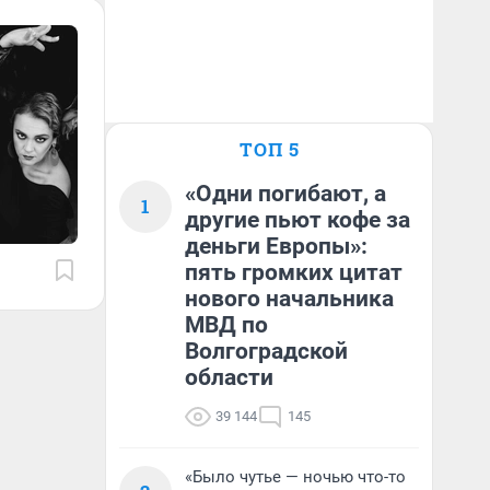
ТОП 5
«Одни погибают, а
1
другие пьют кофе за
деньги Европы»:
пять громких цитат
нового начальника
МВД по
Волгоградской
области
39 144
145
«Было чутье — ночью что-то