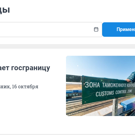
цы
Примен
ет госграницу
ник, 16 октября