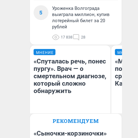
Уроженка Волгограда
5
выиграла миллион, купив
лотерейный билет за 20
рублей
17 838
28
МНЕНИЕ
МНЕНИЕ
«Спуталась речь, понес
«Машин
пургу». Врач — о
полете
смертельном диагнозе,
сравни
который сложно
Казахс
обнаружить
Ирина Волкова
РЕКОМЕНДУЕМ
Главврач клиники
Ан
«Реабилитация доктора
Волковой»
«Сыночки-корзиночки»