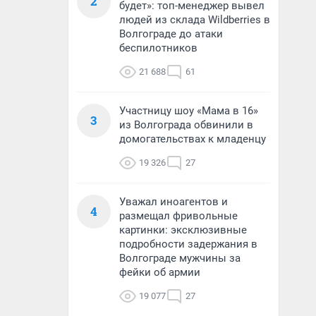
2
будет»: топ-менеджер вывел
людей из склада Wildberries в
Волгограде до атаки
беспилотников
21 688
61
Участницу шоу «Мама в 16»
3
из Волгограда обвинили в
домогательствах к младенцу
19 326
27
Уважал иноагентов и
4
размещал фривольные
картинки: эксклюзивные
подробности задержания в
Волгограде мужчины за
фейки об армии
19 077
27