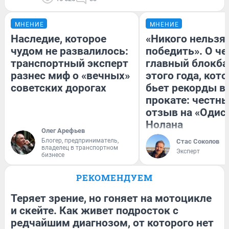
МНЕНИЕ
МНЕНИЕ
Наследие, которое
«Никого нельзя
чудом не развалилось:
победить». О ч
транспортный эксперт
главный блокба
разнес миф о «вечных»
этого года, кот
советских дорогах
бьет рекорды в
прокате: честн
отзыв на «Одис
Нолана
Олег Арефьев
Блогер, предприниматель,
Стас Соколов
владелец в транспортном
Эксперт
бизнесе
РЕКОМЕНДУЕМ
Теряет зрение, но гоняет на мотоцикле
и скейте. Как живет подросток с
редчайшим диагнозом, от которого нет