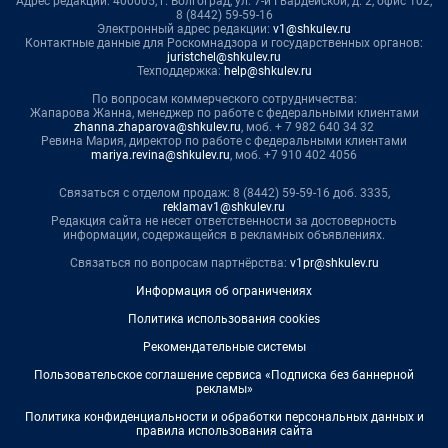
Адрес редакции: 400005, г. Волгоград, ул. 7-й Гвардейской, д. 2, офис 102,
8 (8442) 59-59-16
Электронный адрес редакции:
v1@shkulev.ru
Контактные данные для Роскомнадзора и государственных органов:
juristchel@shkulev.ru
Техподдержка:
help@shkulev.ru
По вопросам коммерческого сотрудничества:
Жапарова Жанна, менеджер по работе с федеральными клиентами
zhanna.zhaparova@shkulev.ru
, моб. + 7 982 640 34 32
Ревина Мария, директор по работе с федеральными клиентами
mariya.revina@shkulev.ru
, моб. +7 910 402 4056
Связаться с отделом продаж: 8 (8442) 59-59-16 доб. 3335,
reklamav1@shkulev.ru
Редакция сайта не несет ответственности за достоверность
информации, содержащейся в рекламных объявлениях.
Связаться по вопросам партнёрства:
v1pr@shkulev.ru
Информация об ограничениях
Политика использования cookies
Рекомендательные системы
Пользовательское соглашение сервиса «Подписка без баннерной
рекламы»
Политика конфиденциальности и обработки персональных данных и
правила использования сайта