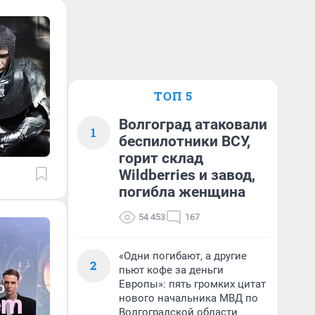
ТОП 5
Волгоград атаковали
1
беспилотники ВСУ,
горит склад
Wildberries и завод,
погибла женщина
54 453
167
«Одни погибают, а другие
2
пьют кофе за деньги
Европы»: пять громких цитат
нового начальника МВД по
Волгоградской области