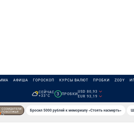
АММА
АФИША
ГОРОСКОП
КУРСЫ ВАЛЮТ
ПРОБКИ
ZODY
И
USD 80,93
СЕЙЧАС
3
ПРОБКИ
+33°C
EUR 93,19
Бросил 5000 рублей к мемориалу «Стоять насмерть»
Ш