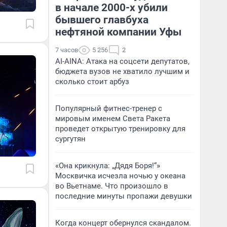
в начале 2000-х убили
бывшего главбуха
нефтяной компании Уфы
7 часов
5 256
2
AI-AINA: Атака на соцсети депутатов,
бюджета вузов не хватило лучшим и
сколько стоит арбуз
Популярный фитнес-тренер с
мировым именем Света Ракета
проведет открытую тренировку для
сургутян
«Она крикнула: „Дядя Боря!“»
Москвичка исчезла ночью у океана
во Вьетнаме. Что произошло в
последние минуты пропажи девушки
Когда концерт обернулся скандалом.