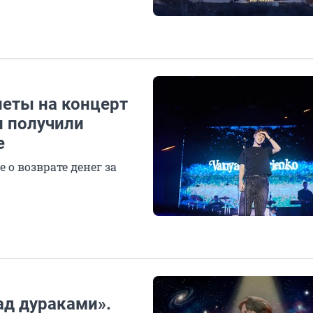
леты на концерт
и получили
е
о возврате денег за
ад дураками».