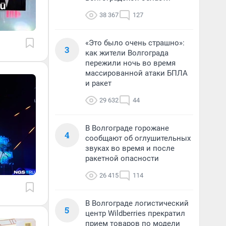
38 367
127
«Это было очень страшно»:
3
как жители Волгограда
пережили ночь во время
массированной атаки БПЛА
и ракет
29 632
44
В Волгограде горожане
4
сообщают об оглушительных
звуках во время и после
ракетной опасности
26 415
114
В Волгограде логистический
5
центр Wildberries прекратил
прием товаров по модели