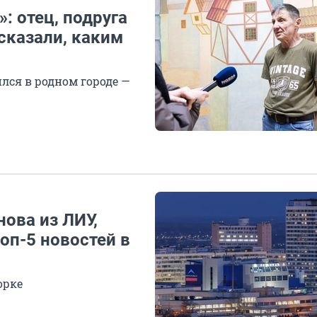
: отец, подруга
сказали, каким
лся в родном городе —
ова из ЛИУ,
оп-5 новостей в
орке