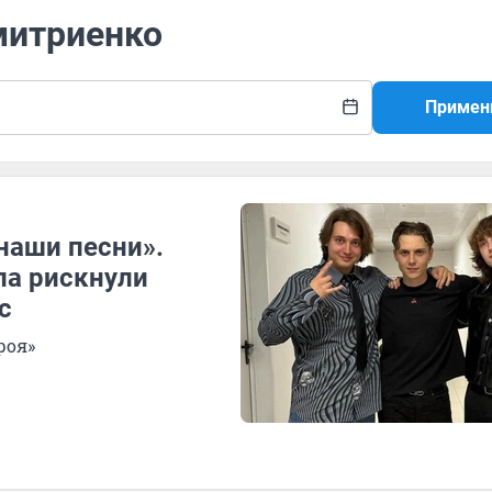
митриенко
Примен
наши песни».
ла рискнули
с
роя»