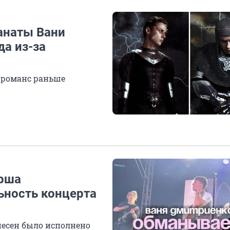
анаты Вани
а из-за
-романс раньше
ерша
ьность концерта
песен было исполнено