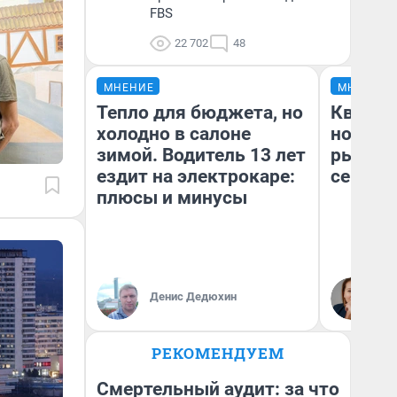
FBS
22 702
48
МНЕНИЕ
МНЕНИЕ
Тепло для бюджета, но
Кварти
холодно в салоне
но деш
зимой. Водитель 13 лет
рынок 
ездит на электрокаре:
сейчас
плюсы и минусы
Ек
Денис Дедюхин
ди
не
РЕКОМЕНДУЕМ
Смертельный аудит: за что