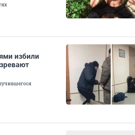
тях
иями избили
озревают
случившегося