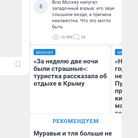
Всю Москву напугал
5
загадочный взрыв: его звук
слышали везде, а причина
неизвестна. Что это могло
быть
16 989
34
МНЕНИЕ
МНЕНИЕ
«За неделю две ночи
«Нет н
были страшные»:
городов
туристка рассказала об
недофи
отдыхе в Крыму
Путеше
проеха
киломе
машине
того
РЕКОМЕНДУЕМ
Александра Исмайлова
Ек
заместитель главного
редактора 63.RU
Муравьи и тля больше не