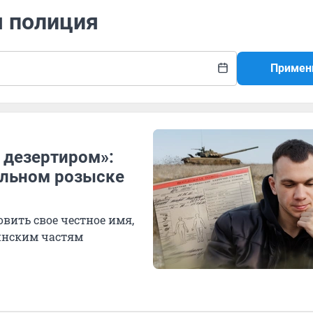
я полиция
Примен
 дезертиром»:
альном розыске
вить свое честное имя,
инским частям