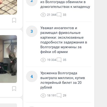
2
из Волгограда обвинили в
домогательствах к младенцу
21 344
33
Уважал иноагентов и
3
размещал фривольные
картинки: эксклюзивные
подробности задержания в
Волгограде мужчины за
фейки об армии
19 334
35
Уроженка Волгограда
4
выиграла миллион, купив
лотерейный билет за 20
рублей
18 191
29