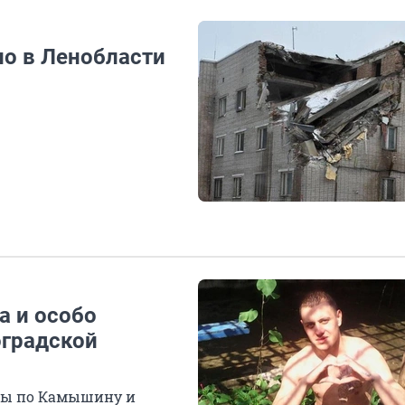
ло в Ленобласти
а и особо
оградской
ны по Камышину и