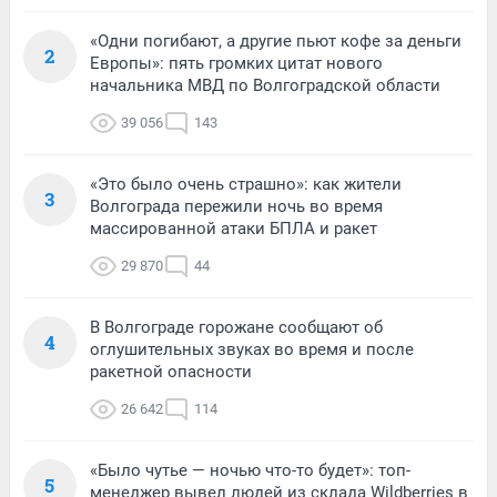
«Одни погибают, а другие пьют кофе за деньги
2
Европы»: пять громких цитат нового
начальника МВД по Волгоградской области
39 056
143
«Это было очень страшно»: как жители
3
Волгограда пережили ночь во время
массированной атаки БПЛА и ракет
29 870
44
В Волгограде горожане сообщают об
4
оглушительных звуках во время и после
ракетной опасности
26 642
114
«Было чутье — ночью что-то будет»: топ-
5
менеджер вывел людей из склада Wildberries в