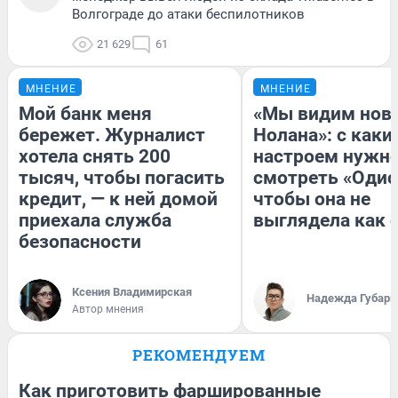
Волгограде до атаки беспилотников
21 629
61
МНЕНИЕ
МНЕНИЕ
Мой банк меня
«Мы видим нов
бережет. Журналист
Нолана»: с каки
хотела снять 200
настроем нужн
тысяч, чтобы погасить
смотреть «Одис
кредит, — к ней домой
чтобы она не
приехала служба
выглядела как 
безопасности
Ксения Владимирская
Надежда Губарь
Автор мнения
РЕКОМЕНДУЕМ
Как приготовить фаршированные