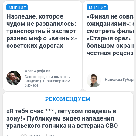
МНЕНИЕ
МНЕНИЕ
Наследие, которое
«Финал не совпа
чудом не развалилось:
ожиданиями»: с
транспортный эксперт
смотреть филь
разнес миф о «вечных»
«Старый орел» 
советских дорогах
большом экран
честная реценз
Олег Арефьев
Блогер, предприниматель,
Надежда Губарь
владелец в транспортном
бизнесе
РЕКОМЕНДУЕМ
«Я тебя счас ***, петухом поедешь в
зону!» Публикуем видео нападения
уральского гопника на ветерана СВО