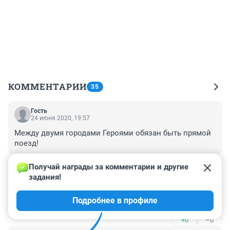
КОММЕНТАРИИ
35
Гость
24 июня 2020, 19:57
Между двумя городами Героями обязан быть прямой 
поезд!
+0
–0
Получай награды за комментарии и другие 
задания!
Гость
25 февраля 2020, 23:04
Подробнее в профиле
Какая прелесть!!!
+0
–0