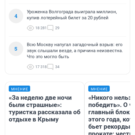
Уроженка Волгограда выиграла миллион,
4
купив лотерейный билет за 20 рублей
18 281
29
Всю Москву напугал загадочный взрыв: его
5
звук слышали везде, а причина неизвестна.
Что это могло быть
17 318
34
МНЕНИЕ
МНЕНИЕ
«За неделю две ночи
«Никого нельз
были страшные»:
победить». О ч
туристка рассказала об
главный блокб
отдыхе в Крыму
этого года, ко
бьет рекорды 
прокате: честн