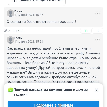
Гость
11 марта 2021, 15:47
Странная и без ответственная мамаша!!!
+1
–0
ОТВЕТИТЬ
Гость
11 марта 2021, 15:21
Как всегда, из небольшой проблемы и терпилы и 
журналисты раздули вселенскую катастрофу. Смешно 
нереально, за детей особенно было страшно им, сами 
боялись...Чего боялись? Что в эту щель дитятку 
засосёт на улицу? Другой вопрос, зачем ехали на этой 
маршрутке? Вышли и ждите другую, а ещё лучше, 
гоните этих Мамедовых и требуйте автобус большой 
вместимости в Городище. Хотя да, это ж волгоградцы, 
жители столицы маршруток всей России, они лучше 
Получай награды за комментарии и другие 
на газельвагене будут страдать.
задания!
+5
–0
ОТВЕТИТЬ
6
Подробнее в профиле