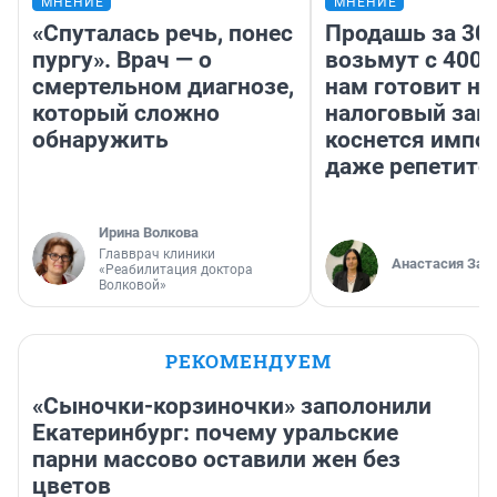
МНЕНИЕ
МНЕНИЕ
«Спуталась речь, понес
Продашь за 300
пургу». Врач — о
возьмут с 4000
смертельном диагнозе,
нам готовит н
который сложно
налоговый зако
обнаружить
коснется импор
даже репетито
Ирина Волкова
Главврач клиники
Анастасия Зав
«Реабилитация доктора
Волковой»
РЕКОМЕНДУЕМ
«Сыночки-корзиночки» заполонили
Екатеринбург: почему уральские
парни массово оставили жен без
цветов