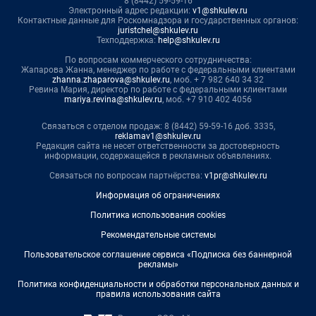
8 (8442) 59-59-16
Электронный адрес редакции:
v1@shkulev.ru
Контактные данные для Роскомнадзора и государственных органов:
juristchel@shkulev.ru
Техподдержка:
help@shkulev.ru
По вопросам коммерческого сотрудничества:
Жапарова Жанна, менеджер по работе с федеральными клиентами
zhanna.zhaparova@shkulev.ru
, моб. + 7 982 640 34 32
Ревина Мария, директор по работе с федеральными клиентами
mariya.revina@shkulev.ru
, моб. +7 910 402 4056
Связаться с отделом продаж: 8 (8442) 59-59-16 доб. 3335,
reklamav1@shkulev.ru
Редакция сайта не несет ответственности за достоверность
информации, содержащейся в рекламных объявлениях.
Связаться по вопросам партнёрства:
v1pr@shkulev.ru
Информация об ограничениях
Политика использования cookies
Рекомендательные системы
Пользовательское соглашение сервиса «Подписка без баннерной
рекламы»
Политика конфиденциальности и обработки персональных данных и
правила использования сайта