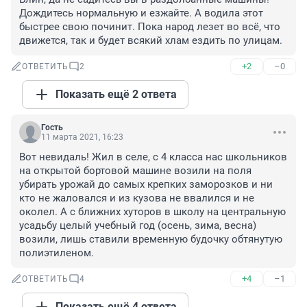
Дождитесь нормальную и езжайте. А водила этот 
быстрее свою починит. Пока народ лезет во всё, что 
движется, так и будет всякий хлам ездить по улицам.
+2
–0
ОТВЕТИТЬ
2
Показать ещё 2 ответа
Гость
11 марта 2021, 16:23
Вот невидаль! Жил в селе, с 4 класса нас школьников 
на открытой бортовой машине возили на поля 
убирать урожай до самых крепких заморозков и ни 
кто не жаловался и из кузова не ввалился и не 
околел. А с ближних хуторов в школу на центральную 
усадьбу целый учебный год (осень, зима, весна) 
возили, лишь ставили временную будочку обтянутую 
полиэтиленом.
+4
–1
ОТВЕТИТЬ
4
Показать ещё 4 ответа