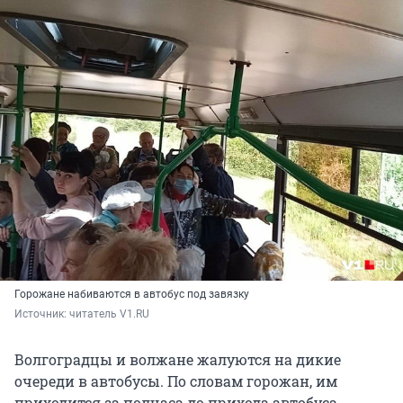
Горожане набиваются в автобус под завязку
Источник: 
читатель V1.RU
Волгоградцы и волжане жалуются на дикие
очереди в автобусы. По словам горожан, им
приходится за полчаса до прихода автобуса