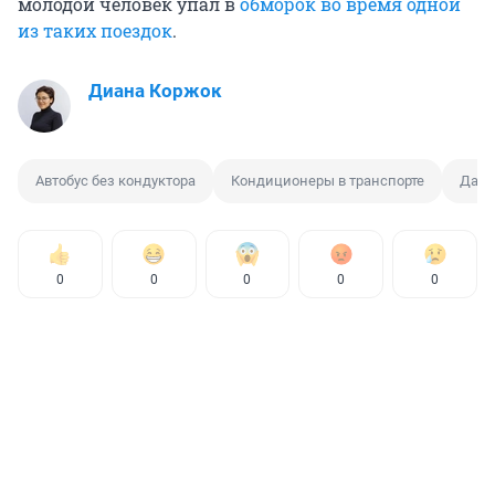
молодой человек упал в
обморок во время одной
из таких поездок
.
Диана Коржок
Автобус без кондуктора
Кондиционеры в транспорте
Дачн
0
0
0
0
0