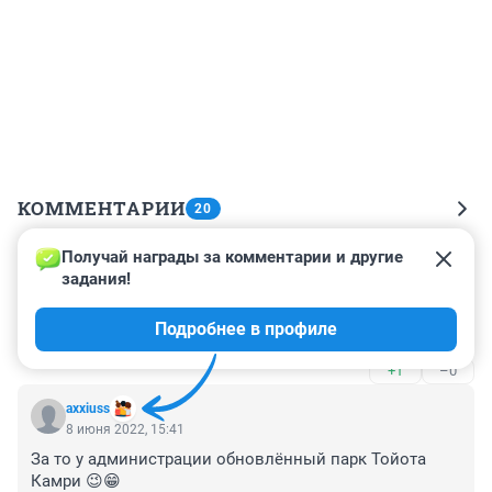
КОММЕНТАРИИ
20
Получай награды за комментарии и другие 
Гость
8 июня 2022, 21:05
задания!
А на фоне - как после бомбежки((( ...позор 
Подробнее в профиле
Волгоградской области и её губернатору
+1
–0
axxiuss
8 июня 2022, 15:41
За то у администрации обновлённый парк Тойота 
Камри 😉😁