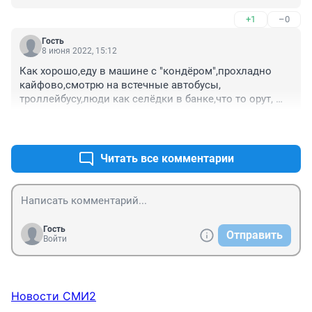
+1
–0
Гость
8 июня 2022, 15:12
Как хорошо,еду в машине с "кондёром",прохладно 
кайфово,смотрю на встечные автобусы, 
троллейбусу,люди как селёдки в банке,что то орут, 
кричат и задыхаются. Красота.
+1
–2
Читать все комментарии
Гость
Отправить
Войти
Новости СМИ2