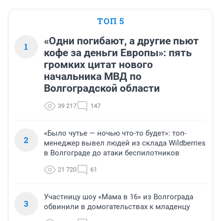
ТОП 5
«Одни погибают, а другие пьют
1
кофе за деньги Европы»: пять
громких цитат нового
начальника МВД по
Волгоградской области
39 217
147
«Было чутье — ночью что-то будет»: топ-
2
менеджер вывел людей из склада Wildberries
в Волгограде до атаки беспилотников
21 720
61
Участницу шоу «Мама в 16» из Волгограда
3
обвинили в домогательствах к младенцу