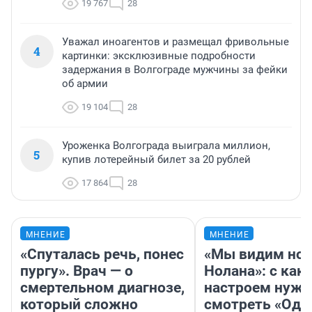
19 767
28
Уважал иноагентов и размещал фривольные
4
картинки: эксклюзивные подробности
задержания в Волгограде мужчины за фейки
об армии
19 104
28
Уроженка Волгограда выиграла миллион,
5
купив лотерейный билет за 20 рублей
17 864
28
МНЕНИЕ
МНЕНИЕ
«Спуталась речь, понес
«Мы видим нов
пургу». Врач — о
Нолана»: с как
смертельном диагнозе,
настроем нужн
который сложно
смотреть «Оди