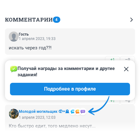
КОММЕНТАРИИ
4
Гость
1 апреля 2023, 19:33
искать через год??!
+1
–0
Получай награды за комментарии и другие 
Гость
1 апреля 2023, 15:30
задания!
Участники лично обратились к петрову или он как 
Подробнее в профиле
всегда фантазирует?
+1
–0
Молодой могильщик 🤦⚰️🪦
1 апреля 2023, 12:03
Кто быстро едит, того медлено несут...
+1
–1