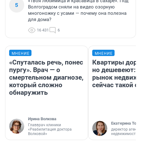
«Твоя любимица и красавица в сахаре». Под
5
Волгоградом сняли на видео озорную
многоножку с усами — почему она полезна
для дома?
16 431
6
МНЕНИЕ
МНЕНИЕ
«Спуталась речь, понес
Квартиры дор
пургу». Врач — о
но дешевеют: 
смертельном диагнозе,
рынок недвиж
который сложно
сейчас такой 
обнаружить
Ирина Волкова
Екатерина Торо
Главврач клиники
«Реабилитация доктора
директор агентс
Волковой»
недвижимости