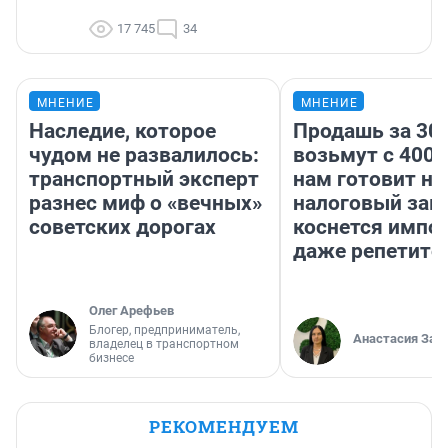
17 745
34
МНЕНИЕ
МНЕНИЕ
Наследие, которое
Продашь за 300
чудом не развалилось:
возьмут с 4000
транспортный эксперт
нам готовит н
разнес миф о «вечных»
налоговый зако
советских дорогах
коснется импор
даже репетито
Олег Арефьев
Блогер, предприниматель,
Анастасия Зав
владелец в транспортном
бизнесе
РЕКОМЕНДУЕМ