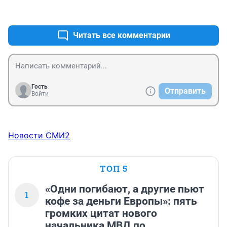
вам хочется людских мучений. А ведь именно 
+0
–6
благодаря вам, "уважаемые" комментаторы бродячих 
собак не отстреливают, и они питаются нашими 
соседями, причем чаще всего женщинами и детьми.
Читать все комментарии
Гость
Отправить
Войти
Новости СМИ2
ТОП 5
«Одни погибают, а другие пьют
1
кофе за деньги Европы»: пять
громких цитат нового
начальника МВД по