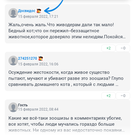
Досвидос
15 февраля 2022, 17:21
Жаль,очень жаль.Что живодерам дали так мало!
Бедный кот,что он пережил--беззащитное 
животное,которое доверяло этим нелюдям.Покойся с 
миром.
+2
–0
274251270
15 февраля 2022, 16:06
Осуждение жестокости, когда живое существо 
пытают, мучают и убивают разве это зоошиза? Глупо 
сравнивать домашнего кота , который с людьми 
рядом 14 лет прожил и никому ничего плохого не 
+2
–0
сделал и бродячих собак, которые на людей 
нападают.
Гость
15 февраля 2022, 08:44
Какие же всё-таки зоошизы в комментариях убогие, 
все хотят, чтобы люди мучались гораздо больше 
животных. Ни одному из вас недостаточно покаяния, 