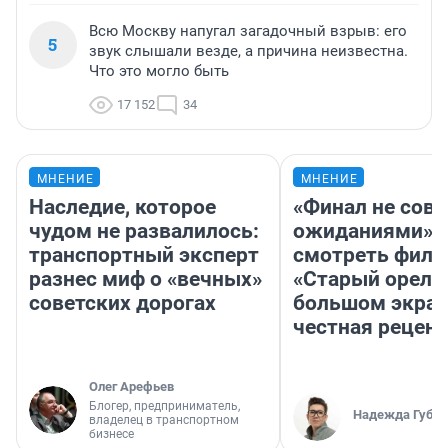
Всю Москву напугал загадочный взрыв: его
5
звук слышали везде, а причина неизвестна.
Что это могло быть
17 152
34
МНЕНИЕ
МНЕНИЕ
Наследие, которое
«Финал не совп
чудом не развалилось:
ожиданиями»: 
транспортный эксперт
смотреть фил
разнес миф о «вечных»
«Старый орел» 
советских дорогах
большом экран
честная рецен
Олег Арефьев
Блогер, предприниматель,
Надежда Губар
владелец в транспортном
бизнесе