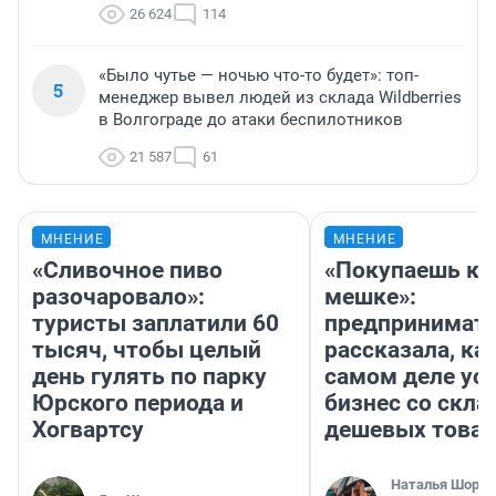
26 624
114
«Было чутье — ночью что-то будет»: топ-
5
менеджер вывел людей из склада Wildberries
в Волгограде до атаки беспилотников
21 587
61
МНЕНИЕ
МНЕНИЕ
«Сливочное пиво
«Покупаешь ко
разочаровало»:
мешке»:
туристы заплатили 60
предпринимат
тысяч, чтобы целый
рассказала, как
день гулять по парку
самом деле ус
Юрского периода и
бизнес со скл
Хогвартсу
дешевых това
Наталья Шорох