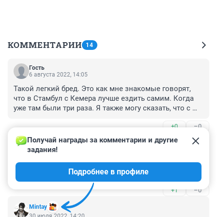
КОММЕНТАРИИ
14
Гость
6 августа 2022, 14:05
Такой легкий бред. Это как мне знакомые говорят, 
что в Стамбул с Кемера лучше ездить самим. Когда 
уже там были три раза. Я также могу сказать, что с 
Пхукета легко сгонять в Малайзию ( были два раз,) и 
+0
–0
в Камбоджу. Тоже были. Но! Это с Пхукета. На 
аиразия. Те, ещё приключения.
Получай награды за комментарии и другие 
Гость
30 июля 2022, 15:01
задания!
У 70% россиян нет даже загранпаспортов, не то чтобы 
Подробнее в профиле
денег на такие путешествия.
+1
–0
Mintay
30 июля 2022, 14:20