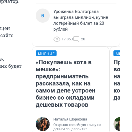
ернатор.
Уроженка Волгограда
5
выиграла миллион, купив
лотерейный билет за 20
ящен
рублей
сайте
17 853
28
МНЕНИЕ
МНЕНИ
»,
«Покупаешь кота в
Прода
лик будет
мешке»:
возьм
предприниматель
нам г
рассказала, как на
налог
самом деле устроен
косне
бизнес со складами
даже 
дешевых товаров
Наталья Шорохова
Открыла кофейную точку на
деньги соцразвития