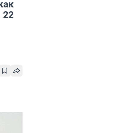
как
 22