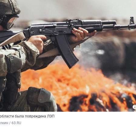
 области была повреждена ЛЭП
кин / 63.RU