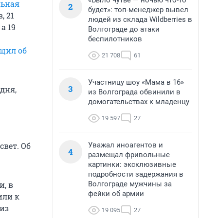
«Было чутье — ночью что-то
льная
2
будет»: топ-менеджер вывел
, 21
людей из склада Wildberries в
, а 19
Волгограде до атаки
беспилотников
щил об
21 708
61
Участницу шоу «Мама в 16»
3
дня,
из Волгограда обвинили в
домогательствах к младенцу
19 597
27
Уважал иноагентов и
свет. Об
4
размещал фривольные
картинки: эксклюзивные
подробности задержания в
Волгограде мужчины за
и, в
фейки об армии
или к
из
19 095
27