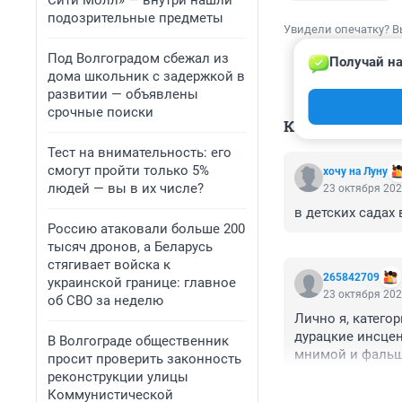
Сити Молл» — внутри нашли
подозрительные предметы
Увидели опечатку? В
Под Волгоградом сбежал из
Получай на
дома школьник с задержкой в
развитии — объявлены
срочные поиски
КОММЕНТАР
Тест на внимательность: его
смогут пройти только 5%
хочу на Луну
людей — вы в их числе?
23 октября 202
в детских садах
Россию атаковали больше 200
тысяч дронов, а Беларусь
стягивает войска к
265842709
украинской границе: главное
23 октября 202
об СВО за неделю
Лично я, катего
дурацкие инсцен
В Волгограде общественник
мнимой и фальш
просит проверить законность
реконструкции улицы
Коммунистической