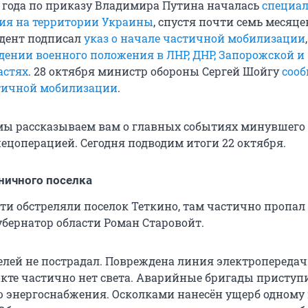
2 года по приказу Владимира Путина началась
специа
ия на территории Украины
, спустя почти семь месяцев
идент подписал
указ о начале частичной мобилизации
едении военного положения в ЛНР, ДНР, Запорожской и
астях
. 28 октября министр обороны Сергей Шойгу
сооб
тичной мобилизации
.
ы рассказываем вам о главных событиях минувшего 
пецоперацией. Сегодня подводим итоги 22 октября.
ничного поселка
ти обстреляли поселок Теткино, там частично пропал 
убернатор области Роман Старовойт.
елей не пострадал. Повреждена линия электропередач
кте частично нет света. Аварийные бригады приступ
 энергоснабжения. Осколками нанесён ущерб одному 