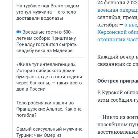
24 февраля 202
На турбазе под Волгоградом
военная операц
утонул мужчина — его тело
сентября, през
доставали водолазы
октября —
о вв
Херсонской обл
Звездные гости в 500-
летнем соборе: Криштиану
окончании час
Роналду готовится сыграть
свадьбу века на Мадейре
Каждый вечер м
связанных со с
«Жила тут интеллигенция».
История сибирского дома-
бумеранга, где в гости ходили
Обстрел пригра
через балконы, — таких всего
два в России
В Курской облас
этом сообщил г
Тело россиянки нашли во
Французских Альпах. Как она
погибла?
— Никто из жит
населённом пун
Самый сексуальный мужчина
восстановлению
Турции: чем Омер из