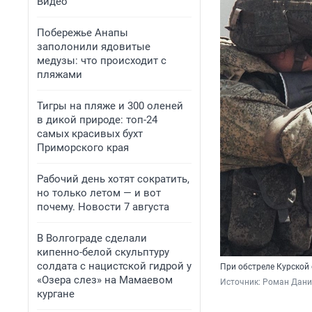
Видео
Побережье Анапы
заполонили ядовитые
медузы: что происходит с
пляжами
Тигры на пляже и 300 оленей
в дикой природе: топ-24
самых красивых бухт
Приморского края
Рабочий день хотят сократить,
но только летом — и вот
почему. Новости 7 августа
В Волгограде сделали
кипенно-белой скульптуру
солдата с нацистской гидрой у
При обстреле Курской
«Озера слез» на Мамаевом
Источник: 
Роман Данил
кургане