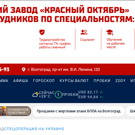
АММА
АФИША
ГОРОСКОП
КУРСЫ ВАЛЮТ
ПРОБКИ
ZODY
И
USD 82,17
СЕЙЧАС
1
ПРОБКИ
+28°C
EUR 94,84
Прощание с жертвами атаки БПЛА на Волгоград
Шк
ОД
СПЕЦОПЕРАЦИЯ НА УКРАИНЕ