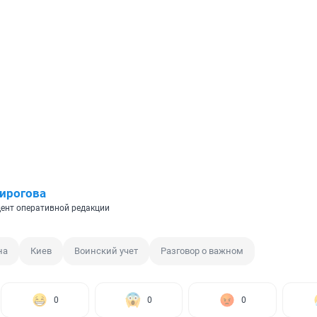
ирогова
ент оперативной редакции
на
Киев
Воинский учет
Разговор о важном
0
0
0