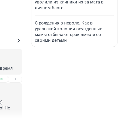
уволили из клиники из-за мата в
личном блоге
С рождения в неволе. Как в
уральской колонии осужденные
мамы отбывают срок вместе со
своими детьми
 время
+3
–0
) 
! Не 
+4
–0