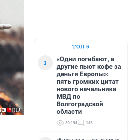
ТОП 5
«Одни погибают, а
1
другие пьют кофе за
деньги Европы»:
пять громких цитат
нового начальника
МВД по
Волгоградской
области
39 194
146