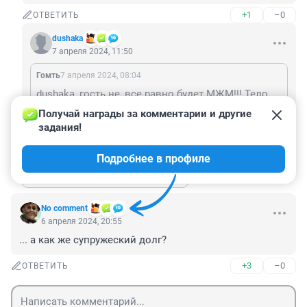
+1
–0
ОТВЕТИТЬ
dushaka
7 апреля 2024, 11:50
Гомть
7 апреля 2024, 08:04
dushaka, гость не, все равно будет МЖМ!!! Тело то одно!
Получай награды за комментарии и другие 
Гомть, но рта то два
задания!
+1
–0
ОТВЕТИТЬ
Подробнее в профиле
Показать ещё 2 ответа
No comment
6 апреля 2024, 20:55
... а как же супружеский долг?
+3
–0
ОТВЕТИТЬ