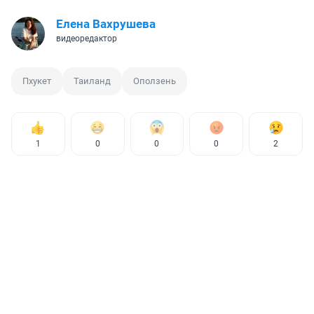
Елена Вахрушева
видеоредактор
Пхукет
Таиланд
Оползень
1
0
0
0
2