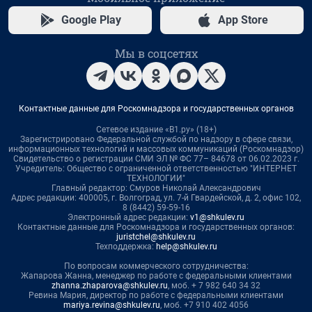
Google Play
App Store
Мы в соцсетях
Контактные данные для Роскомнадзора и государственных органов
Сетевое издание «В1.ру» (18+)
Зарегистрировано Федеральной службой по надзору в сфере связи,
информационных технологий и массовых коммуникаций (Роскомнадзор)
Свидетельство о регистрации СМИ ЭЛ № ФС 77– 84678 от 06.02.2023 г.
Учредитель: Общество с ограниченной ответственностью "ИНТЕРНЕТ
ТЕХНОЛОГИИ"
Главный редактор: Смуров Николай Александрович
Адрес редакции: 400005, г. Волгоград, ул. 7-й Гвардейской, д. 2, офис 102,
8 (8442) 59-59-16
Электронный адрес редакции:
v1@shkulev.ru
Контактные данные для Роскомнадзора и государственных органов:
juristchel@shkulev.ru
Техподдержка:
help@shkulev.ru
По вопросам коммерческого сотрудничества:
Жапарова Жанна, менеджер по работе с федеральными клиентами
zhanna.zhaparova@shkulev.ru
, моб. + 7 982 640 34 32
Ревина Мария, директор по работе с федеральными клиентами
mariya.revina@shkulev.ru
, моб. +7 910 402 4056