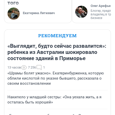
того
Олег Арефьев
Блогер, предпри
Екатерина Литкевич
владелец в тра
бизнесе
РЕКОМЕНДУЕМ
«Выглядит, будто сейчас развалится»:
ребенка из Австралии шокировало
состояние зданий в Приморье
13 часов
7 256
1
«Шрамы болят ужасно». Екатеринбурженка, которую
облили кислотой по указке бывшего, рассказала о
своем восстановлении
Накипело у младшей сестры: «Она уехала жить, а я
осталась быть хорошей»