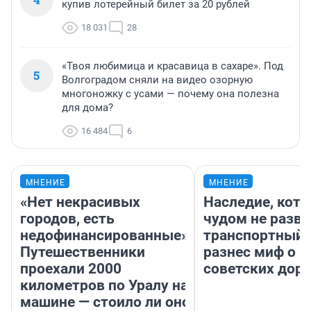
купив лотерейный билет за 20 рублей
18 031
28
«Твоя любимица и красавица в сахаре». Под
5
Волгоградом сняли на видео озорную
многоножку с усами — почему она полезна
для дома?
16 484
6
МНЕНИЕ
МНЕНИЕ
«Нет некрасивых
Наследие, кото
городов, есть
чудом не разва
недофинансированные».
транспортный 
Путешественники
разнес миф о 
проехали 2000
советских доро
километров по Уралу на
машине — стоило ли оно