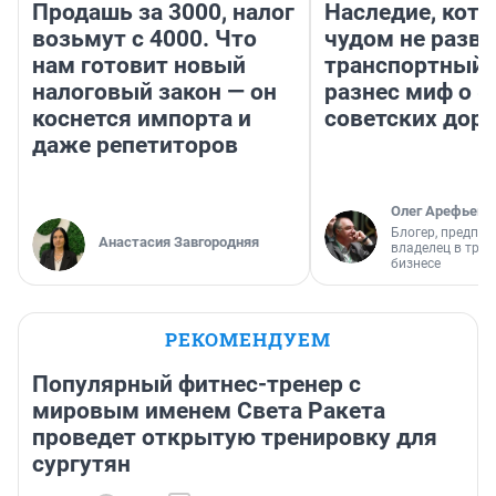
Продашь за 3000, налог
Наследие, кото
возьмут с 4000. Что
чудом не разва
нам готовит новый
транспортный 
налоговый закон — он
разнес миф о 
коснется импорта и
советских доро
даже репетиторов
Олег Арефьев
Блогер, предпри
Анастасия Завгородняя
владелец в тра
бизнесе
РЕКОМЕНДУЕМ
Популярный фитнес-тренер с
мировым именем Света Ракета
проведет открытую тренировку для
сургутян