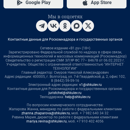
Google Play
App Store
Мы в соцсетях
Контактные данные для Роскомнадзора и государственных органов
Сетевое издание «В1.ру» (18+)
Зарегистрировано Федеральной службой по надзору в сфере связи,
информационных технологий и массовых коммуникаций (Роскомнадзор)
Свидетельство о регистрации СМИ ЭЛ № ФС 77– 84678 от 06.02.2023 г.
Учредитель: Общество с ограниченной ответственностью "ИНТЕРНЕТ
ТЕХНОЛОГИИ"
Главный редактор: Смуров Николай Александрович
Адрес редакции: 400005, г. Волгоград, ул. 7-й Гвардейской, д. 2, офис 102,
8 (8442) 59-59-16
Электронный адрес редакции:
v1@shkulev.ru
Контактные данные для Роскомнадзора и государственных органов:
juristchel@shkulev.ru
Техподдержка:
help@shkulev.ru
По вопросам коммерческого сотрудничества:
Жапарова Жанна, менеджер по работе с федеральными клиентами
zhanna.zhaparova@shkulev.ru
, моб. + 7 982 640 34 32
Ревина Мария, директор по работе с федеральными клиентами
mariya.revina@shkulev.ru
, моб. +7 910 402 4056