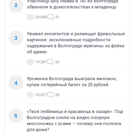
Участницу шоу «Мама в 16» из Волгограда
2
обвинили в домогательствах к младенцу
20 839
31
Уважал иноагентов и размещал фривольные
3
картинки: эксклюзивные подробности
задержания в Волгограде мужчины за фейки
об армии
19 241
32
Уроженка Волгограда выиграла миллион,
4
купив лотерейный билет за 20 рублей
18 027
28
«Твоя любимица и красавица в сахаре». Под
5
Волгоградом сняли на видео озорную
многоножку с усами — почему она полезна
для дома?