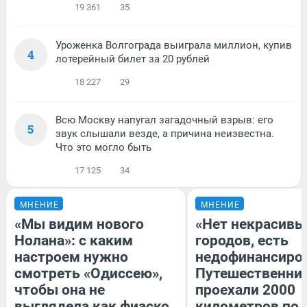
19 361
35
Уроженка Волгограда выиграла миллион, купив
4
лотерейный билет за 20 рублей
18 227
29
Всю Москву напугал загадочный взрыв: его
5
звук слышали везде, а причина неизвестна.
Что это могло быть
17 125
34
МНЕНИЕ
МНЕНИЕ
«Мы видим нового
«Нет некрасивы
Нолана»: с каким
городов, есть
настроем нужно
недофинансиро
смотреть «Одиссею»,
Путешественни
чтобы она не
проехали 2000
выглядела как фиаско
километров по 