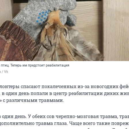
 птиц. Теперь им предстоит реабилитация
 / Vk
олонтеры спасают покалеченных из-за новогодних фе
ы в один день попали в центр реабилитации диких ж
» с различными травмами.
 один день. У обеих сов черепно-мозговая травма, тр
 дополнительно травма глаза. Чаще всего такие повре