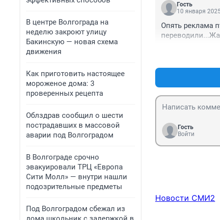
эффективных способов
Гость
10 января 2025
В центре Волгограда на
Опять реклама п
неделю закроют улицу
переводили...Жа
Бакинскую — новая схема
движения
Как приготовить настоящее
мороженое дома: 3
проверенных рецепта
Облздрав сообщил о шести
пострадавших в массовой
Гость
аварии под Волгоградом
Войти
В Волгограде срочно
эвакуировали ТРЦ «Европа
Сити Молл» — внутри нашли
подозрительные предметы
Новости СМИ2
Под Волгоградом сбежал из
дома школьник с задержкой в