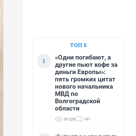
ТОП 5
«Одни погибают, а
1
другие пьют кофе за
деньги Европы»:
пять громких цитат
нового начальника
МВД по
Волгоградской
области
39 228
147