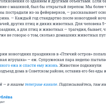
толкновения со зданием и другими объектами. Если б
ние с машиной, был бы открытый перелом. Мы более 
вы пострадали из-за фейерверков, — рассказывает осн
рина. — Каждый год стандартно после новогодней ноч
рачей, других птиц и диких животных. Для человека 5
аздник, а для птиц и животных — трагедия, бывает, ч
 уже не говорю о том, сколько домашних животных пуг
ерии новогодних праздников в «Птичий остров» попал
ская игрушка» — еж. Супружеская пара неделю пытала
ного ежа и спасти ему жизнь
. Животное подкинули
одъезд дома в Советском районе, оставив его без еды 
й — в нашем
телеграм-канале
. Подписывайтесь, там ин
ублёва
ент