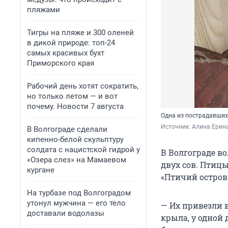
пляжами
Тигры на пляже и 300 оленей
в дикой природе: топ-24
самых красивых бухт
Приморского края
Рабочий день хотят сократить,
но только летом — и вот
почему. Новости 7 августа
Одна из пострадавших
Источник: 
Алина Ерина
В Волгограде сделали
кипенно-белой скульптуру
солдата с нацистской гидрой у
В Волгограде в
«Озера слез» на Мамаевом
двух сов. Птиц
кургане
«Птичий остров
На турбазе под Волгоградом
утонул мужчина — его тело
— Их привезли в
доставали водолазы
крыла, у одной