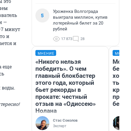
ы это
чем
Уроженка Волгограда
5
ователь
выиграла миллион, купив
и —
лотерейный билет за 20
–7 минут
рублей
то и
17 873
28
ается и
МНЕНИЕ
МНЕНИ
«Никого нельзя
Мой б
а еще
победить». О чем
береж
сь
главный блокбастер
хотел
этого года, который
тысяч
и воды.
бьет рекорды в
креди
прокате: честный
приех
отзыв на «Одиссею»
безоп
тересно!
Нолана
Стас Соколов
Эксперт