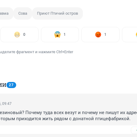
авма
Сова
Приют Птичий остров
0
1
1
ыделите фрагмент и нажмите Ctrl+Enter
ИИ
27
, 09:47
езиновый? Почему туда всех везут и почему не пишут их адрес
оторым приходится жить рядом с донатной птицефабрикой.