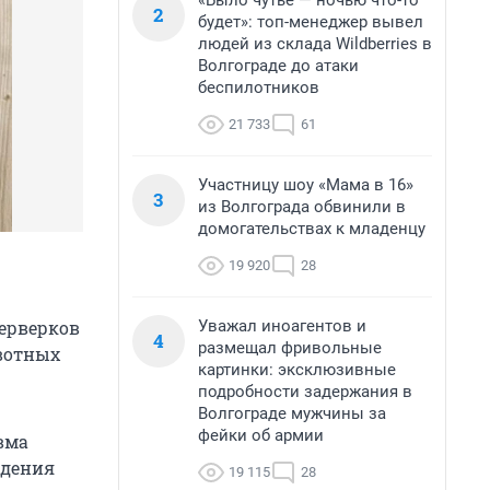
«Было чутье — ночью что-то
2
будет»: топ-менеджер вывел
людей из склада Wildberries в
Волгограде до атаки
беспилотников
21 733
61
Участницу шоу «Мама в 16»
3
из Волгограда обвинили в
домогательствах к младенцу
19 920
28
Уважал иноагентов и
йерверков
4
размещал фривольные
ивотных
картинки: эксклюзивные
подробности задержания в
Волгограде мужчины за
фейки об армии
авма
ждения
19 115
28