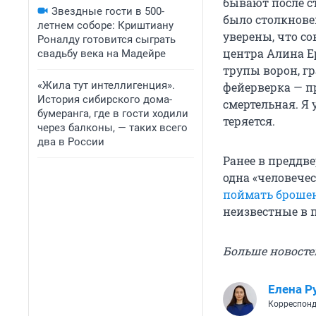
бывают после с
Звездные гости в 500-
было столкнове
летнем соборе: Криштиану
уверены, что со
Роналду готовится сыграть
центра Алина Е
свадьбу века на Мадейре
трупы ворон, г
«Жила тут интеллигенция».
фейерверка — пр
История сибирского дома-
смертельная. Я
бумеранга, где в гости ходили
теряется.
через балконы, — таких всего
два в России
Ранее в преддв
одна «человече
поймать брошен
неизвестные в п
Больше новосте
Елена Р
Корреспонд