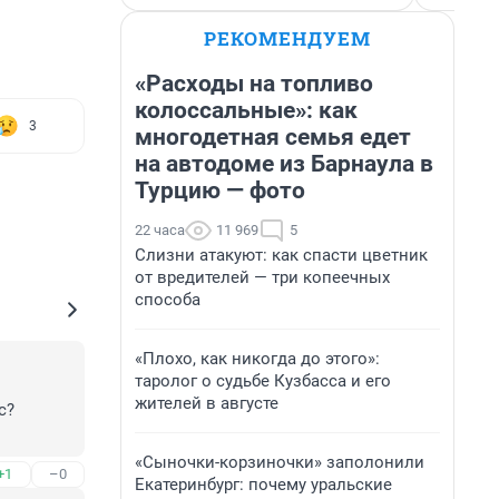
РЕКОМЕНДУЕМ
«Расходы на топливо
колоссальные»: как
3
многодетная семья едет
на автодоме из Барнаула в
Турцию — фото
22 часа
11 969
5
Слизни атакуют: как спасти цветник
от вредителей — три копеечных
способа
«Плохо, как никогда до этого»:
таролог о судьбе Кузбасса и его
жителей в августе
? 
«Сыночки-корзиночки» заполонили
+1
–0
Екатеринбург: почему уральские