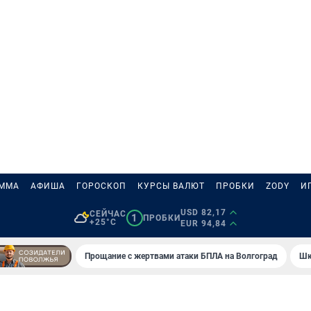
АММА
АФИША
ГОРОСКОП
КУРСЫ ВАЛЮТ
ПРОБКИ
ZODY
И
USD 82,17
СЕЙЧАС
1
ПРОБКИ
+25°C
EUR 94,84
Прощание с жертвами атаки БПЛА на Волгоград
Шк