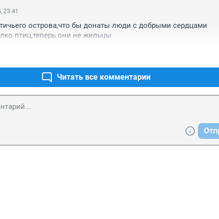
, 23:41
тичьего острова,что бы донаты люди с добрыми сердцами 
лко птиц,теперь они не жильцы
Читать все комментарии
Отп