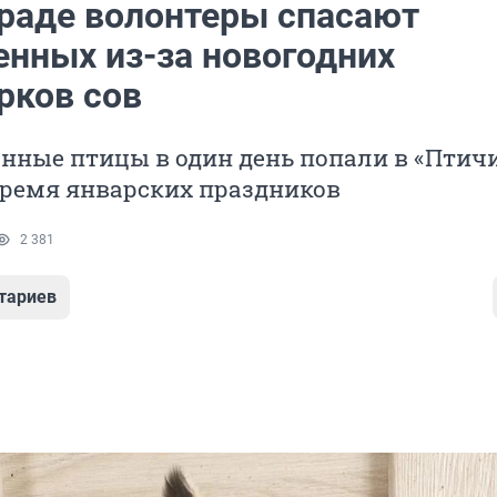
граде волонтеры спасают
енных из-за новогодних
рков сов
нные птицы в один день попали в «Птич
время январских праздников
2 381
тариев