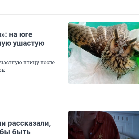
»: на юге
ную ушастую
частную птицу после
он
чи рассказали,
обы быть