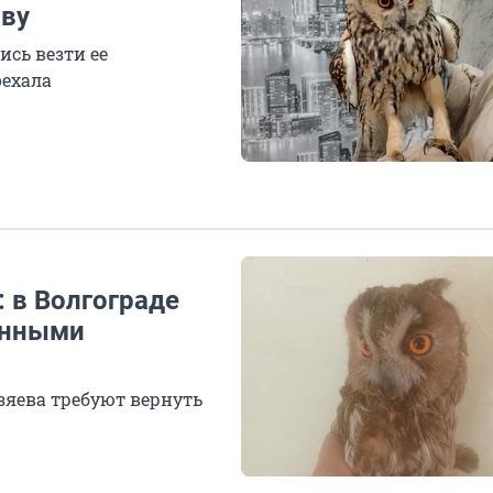
ву
ись везти ее
оехала
: в Волгограде
занными
зяева требуют вернуть