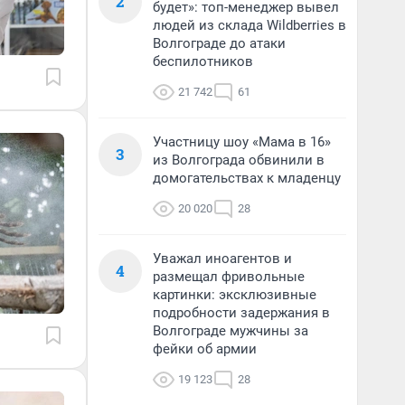
2
будет»: топ-менеджер вывел
людей из склада Wildberries в
Волгограде до атаки
беспилотников
21 742
61
Участницу шоу «Мама в 16»
3
из Волгограда обвинили в
домогательствах к младенцу
20 020
28
Уважал иноагентов и
4
размещал фривольные
картинки: эксклюзивные
подробности задержания в
Волгограде мужчины за
фейки об армии
19 123
28