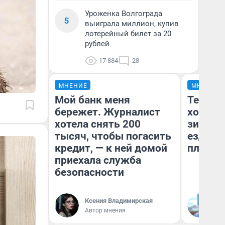
Уроженка Волгограда
5
выиграла миллион, купив
лотерейный билет за 20
рублей
17 884
28
МНЕНИЕ
МНЕНИЕ
Мой банк меня
Тепло 
бережет. Журналист
холодн
хотела снять 200
зимой.
тысяч, чтобы погасить
ездит н
кредит, — к ней домой
плюсы 
приехала служба
безопасности
Ксения Владимирская
Д
Автор мнения