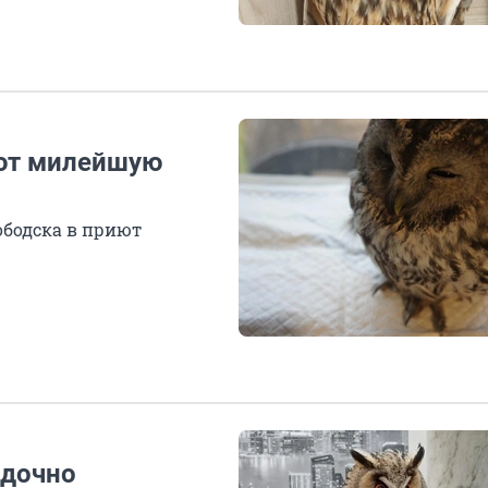
ают милейшую
ободска в приют
адочно