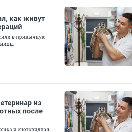
ал, как живут
ераций
стили в привычную
ебницы
ветеринар из
вотных после
кошка и енотовидная