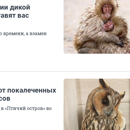
ии дикой
тавят вас
о времени, а взамен
ют покалеченных
сов
в «Птичий остров» во