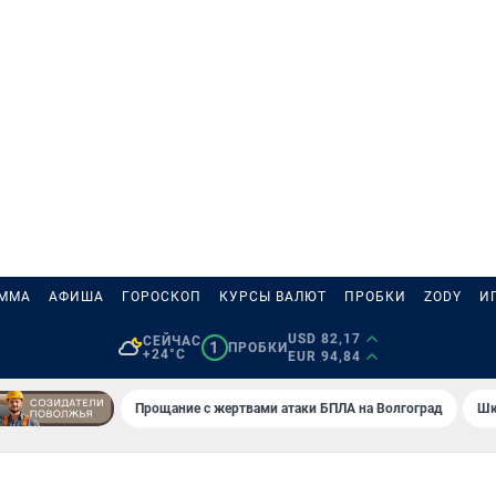
АММА
АФИША
ГОРОСКОП
КУРСЫ ВАЛЮТ
ПРОБКИ
ZODY
И
USD 82,17
СЕЙЧАС
1
ПРОБКИ
+24°C
EUR 94,84
Прощание с жертвами атаки БПЛА на Волгоград
Шк