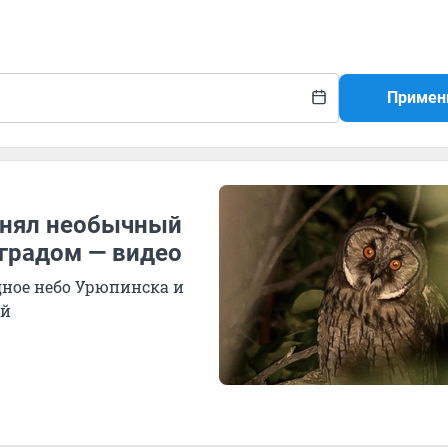
Примен
снял необычный
градом — видео
дное небо Урюпинска и
ий