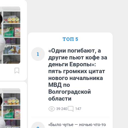
ТОП 5
«Одни погибают, а
1
другие пьют кофе за
деньги Европы»:
пять громких цитат
нового начальника
МВД по
Волгоградской
области
39 240
147
«Было чутье — ночью что-то