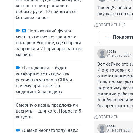
которых пристраивали в
Так ещё забыли п
добрые руки. 10 приветов от
окурка об глаза
больших кошек
ОТВЕТИТЬ
2
Полыхающий фургон
мчал по встречке: главное о
Показат
пожаре в Ростове, где сгорели
заправка и 21 припаркованная
Гость
машина
31 марта 2021,
Вот сейчас это 
«Есть деньги — будет
И это говорит о
комфортно хоть где»: как
ответственность.
россиянка уехала в США и
Если посмотрим 
почему прилетает за
портил имуществ
медициной на родину
милиции работаю
А сейчас решили
Смертную казнь предложили
безпрестрастна 
вернуть — для кого. Новости 5
августа
ОТВЕТИТЬ
Гость
«Семья неблагополучная»:
31 марта 2021,