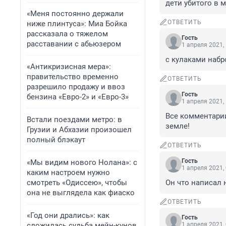
дети убитого в 
«Меня постоянно держали
ОТВЕТИТЬ
ниже плинтуса»: Миа Бойка
рассказала о тяжелом
Гость
расставании с абьюзером
1 апреля 2021,
с кулаками наб
«Антикризисная мера»:
правительство временно
ОТВЕТИТЬ
разрешило продажу и ввоз
Гость
бензина «Евро-2» и «Евро-3»
1 апреля 2021,
Все комментарии
Встали поездами метро: в
земле!
Грузии и Абхазии произошел
полный блэкаут
ОТВЕТИТЬ
Гость
«Мы видим нового Нолана»: с
1 апреля 2021,
каким настроем нужно
смотреть «Одиссею», чтобы
Он что написал 
она не выглядела как фиаско
ОТВЕТИТЬ
«Год они дрались»: как
Гость
сложилась судьба мейн-кунов,
1 апреля 2021,