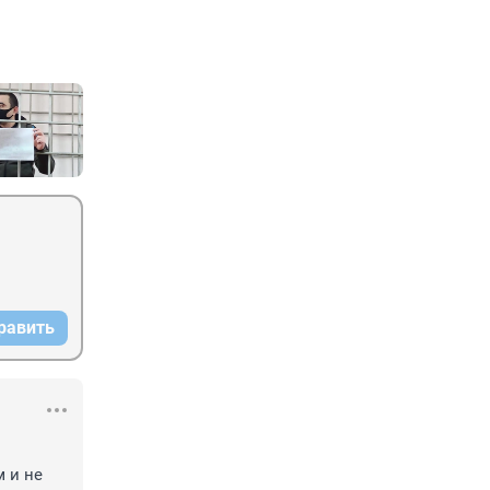
равить
 и не 