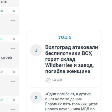
тель
+0
–0
ТОП 5
+1
–0
Волгоград атаковали
1
беспилотники ВСУ,
 своей 
горит склад
Wildberries и завод,
погибла женщина
+2
–0
54 260
«Одни погибают, а другие
2
пьют кофе за деньги
+2
–0
Европы»: пять громких цитат
нового начальника МВД по