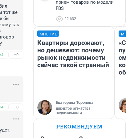
прием товаров по модели
бил 
FBS
 тот же 
е бы 
22 632
чему так 
 
МНЕНИЕ
МНЕНИ
говор 
Квартиры дорожают,
«Спут
у
но дешевеют: почему
пургу»
+4
–0
рынок недвижимости
смерт
сейчас такой странный
котор
обнар
Екатерина Торопова
+4
–0
директор агентства
недвижимости
РЕКОМЕНДУЕМ
дет. 