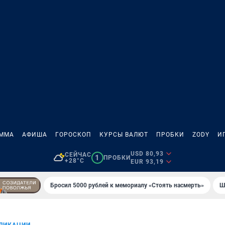
АММА
АФИША
ГОРОСКОП
КУРСЫ ВАЛЮТ
ПРОБКИ
ZODY
И
USD 80,93
СЕЙЧАС
1
ПРОБКИ
+28°C
EUR 93,19
Бросил 5000 рублей к мемориалу «Стоять насмерть»
Ш