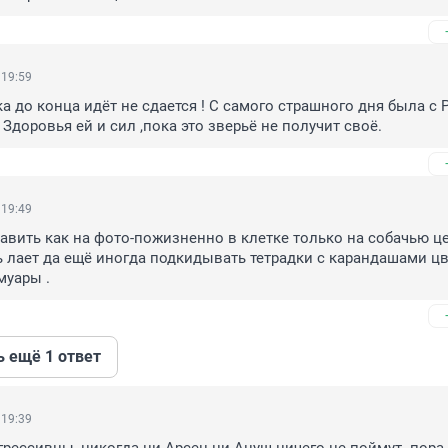
 19:59
а до конца идёт не сдается ! С самого страшного дня была с 
 Здоровья ей и сил ,пока это зверьё не получит своё.
 19:49
ставить как на фото-пожизненно в клетке только на собачью це
ь лает да ещё иногда подкидывать тетрадки с карандашами ц
муары .
ь ещё 1 ответ
 19:39