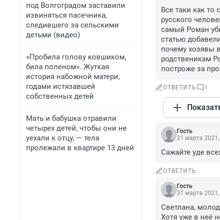
под Волгоградом заставили
Все таки как то
извиняться пасечника,
русского человек
следившего за сельскими
самый Роман уби
детьми (видео)
статью добавели
почему хозявы в
«Пробила голову ковшиком,
родственикам Ро
била поленом». Жуткая
построже за про
история набожной матери,
годами истязавшей
ОТВЕТИТЬ
1
собственных детей
Показат
Мать и бабушка отравили
четырех детей, чтобы они не
Гость
уехали к отцу, — тела
31 марта 2021,
пролежали в квартире 13 дней
Сажайте уде все
ОТВЕТИТЬ
Гость
31 марта 2021,
Светлана, молод
Хотя уже в неё 