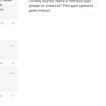
с ними 
Почему внутри Урана и Нептуна идут
и 
дожди из алмазов? Разгадка удивила
н 
даже ученых
+13
–0
+8
–0
+2
–7