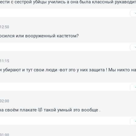
мести с сестрой убйцы учились а она была классный рукаводи
 12:50
росился или вооруженный кастетом?
 11:15
 убирают и тут свои люди -вот это у них защита ! Мы никто на
 02:00
на своём плакате 🤣 такой умный это вообще .
 01:00