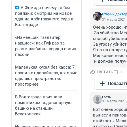
А Фемида почему-то без
повязки: смотрим на новое
Старый докто
здание Арбитражного суда в
31 марта 2021,
Волгограде
Очень хорошо, ч
 За убийство Мелконяну светит до 15 лет. Если будет признан общественной опасный 
«Изменщик, газлайтер,
способ убийства
нарцисс»: как Гуф раз за
За угрозу убийст
разом разбивал сердца своих
Я по на наткре 
пассий
Мелконян неиспр
 и должен полу
Маленькая кухня без хаоса: 7
ОТВЕТИТЬ
11
правил от дизайнера, которые
сделают пространство
Показат
просторнее
В Волгограде признали
Гость
31 марта 2021,
памятником водонапорную
башню на станции
Вот очень хорош
Бекетовская
вынесли пригово
стойкость, Мелк
за угрозы Светл
Несли на шезлонгах и делали