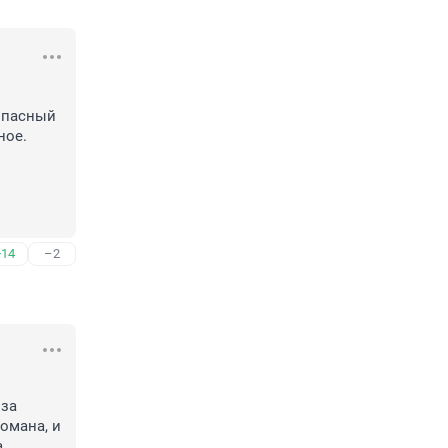
ое.

+14
–2
за 
мана, и 
 