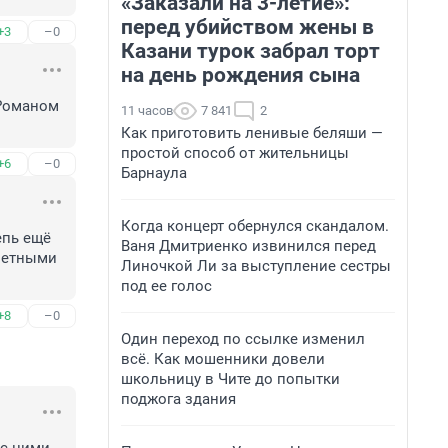
«Заказали на 3-летие»:
перед убийством жены в
+3
–0
Казани турок забрал торт
на день рождения сына
Романом 
11 часов
7 841
2
Как приготовить ленивые беляши —
простой способ от жительницы
+6
–0
Барнаула
Когда концерт обернулся скандалом.
пь ещё 
Ваня Дмитриенко извинился перед
ветными 
Линочкой Ли за выступление сестры
под ее голос
+8
–0
Один переход по ссылке изменил
всё. Как мошенники довели
школьницу в Чите до попытки
поджога здания