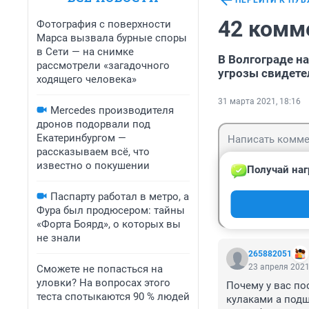
ПЕРЕЙТИ К ПУ
42 комм
Фотография с поверхности
Марса вызвала бурные споры
в Сети — на снимке
В Волгограде н
рассмотрели «загадочного
угрозы свидет
ходящего человека»
31 марта 2021, 18:16
Mercedes производителя
дронов подорвали под
Екатеринбургом —
рассказываем всё, что
известно о покушении
Получай наг
Паспарту работал в метро, а
Гость
Войти
Фура был продюсером: тайны
«Форта Боярд», о которых вы
не знали
265882051
23 апреля 2021
Сможете не попасться на
уловки? На вопросах этого
Почему у вас по
теста спотыкаются 90 % людей
кулаками а подш