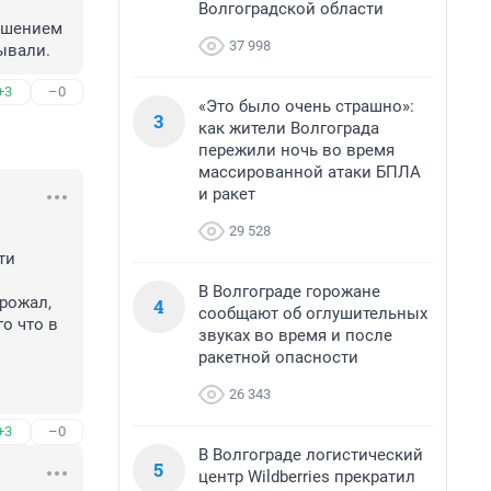
Волгоградской области
ушением 
37 998
ывали.
+3
–0
«Это было очень страшно»:
3
как жители Волгограда
пережили ночь во время
массированной атаки БПЛА
и ракет
29 528
и 
В Волгограде горожане
рожал, 
4
сообщают об оглушительных
 что в 
звуках во время и после
ракетной опасности
26 343
+3
–0
В Волгограде логистический
5
центр Wildberries прекратил