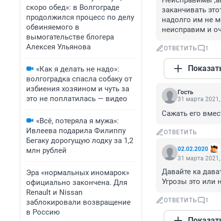
Неисправимы ,аг
скоро обед»: в Волгограде
заканчивать этот
продолжился процесс по делу
надолго им не м
обвиняемого в
неисправим и оч
вымогательстве блогера
Алексея Ульянова
ОТВЕТИТЬ
1
Показат
«Как я делать не надо»:
волгоградка спасла собаку от
избиения хозяином и чуть за
Гость
это не поплатилась — видео
31 марта 2021,
Сажать его вмес
«Всё, потеряла я мужа»:
Ивлеева подарила Филиппу
ОТВЕТИТЬ
Бегаку дорогущую лодку за 1,2
02.02.2020
млн рублей
31 марта 2021,
Давайте ка дават
Эра «нормальных иномарок»
Угрозы это или н
официально закончена. Для
Renault и Nissan
ОТВЕТИТЬ
1
заблокировали возвращение
в Россию
Показат