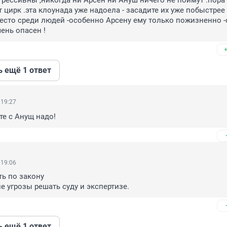
рессивны ,никогда ни Арсен ни Ануш ничего не поймут .пора 
 цирк .эта клоунада уже надоела - засадите их уже побыстрее 
есто среди людей -особенно Арсену ему только пожизненно -о
ень опасен !
ь ещё 1 ответ
 19:27
те с Анущ надо!
 19:06
ь по закону

е угрозы решать суду и экспертизе.
ь ещё 1 ответ