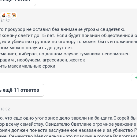
р
 18:57
то прокурор не оставил без внимание угрозы свидетелю. 

, или убийство группой по сговору то может быть и пожизненн
вом можно получить до двух лет. 

гуманист, либерал, но данном случае гуманизм невозможен. 

авим , необучаем, агрессивен, жесток 

чить максимальные сроки.
ь ещё 11 ответов
 18:32
о, что еще одно уголовное дело завели на бандита.Скорей бы 
р всему семейству. Свидетелю Светлане огромное уважение 
онян должен понести заслуженное наказание и за убийство Ро
ане. Семейство Мелконянов - это позорище города Волгограда.