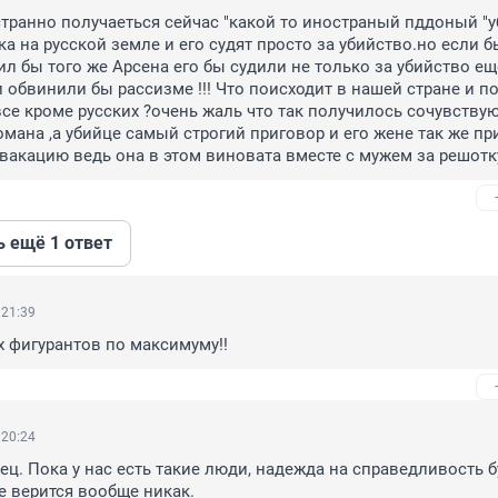
 странно получаеться сейчас "какой то иностраный пддоный "у
а на русской земле и его судят просто за убийство.но если бы
л бы того же Арсена его бы судили не только за убийство ещ
 обвинили бы рассизме !!! Что поисходит в нашей стране и по
се кроме русских ?очень жаль что так получилось сочувствую
мана ,а убийце самый строгий приговор и его жене так же при
вакацию ведь она в этом виновата вместе с мужем за решотк
ь ещё 1 ответ
 21:39
х фигурантов по максимуму!!
 20:24
ец. Пока у нас есть такие люди, надежда на справедливость бу
не верится вообще никак.