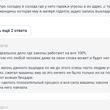
ро соседку и соседа где у него гараж,и угрозы в их адрес ,с т
 женщины которая ему в матеря годится, аудио запись выклад
ь ещё 2 ответа
 23:52
идеальное дело где законы работают на все 100%.

 том что любой человек даже за свои слова может и будет нест


жизнь данного выродка он же до этого очень часто людям уг
о, сжигал машины ему за это ничего не было только из-за того
т всякие бездари.

 сделать показательный процесс и вся сила машины закона 
на него наехала.
 22:11