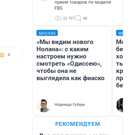
прием товаров по модели
FBS
22 797
48
МНЕНИЕ
МНЕНИ
«Мы видим нового
Мой б
Нолана»: с каким
береж
настроем нужно
хотел
0
смотреть «Одиссею»,
тысяч
чтобы она не
креди
выглядела как фиаско
приех
безоп
Надежда Губарь
РЕКОМЕНДУЕМ