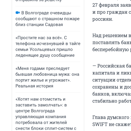
27 февраля заяв
и про граждан 
В Волгограде очевидцы
россиян.
сообщают о страшном пожаре
близ станции Садовая
Над решением в
«Простите нас за всё». С
поставлять бан
телефона исчезнувшей в тайге
бесперебойную 
семьи Усольцевых пришло
леденящее душу сообщение
— Российская б
«Меня годами преследует
капитала и лик
бывшая любовница мужа: она
ситуации отделе
портит жилье и угрожает».
Реальная история
сохранены и до
банков, включа
«Хотят нам отомстить и
стабильно рабо
заставить замолчать»: в
центре Волгограда
управляющая компания
Глава думского
потребовала от жителей
SWIFT не скаже
снести блоки сплит-систем с