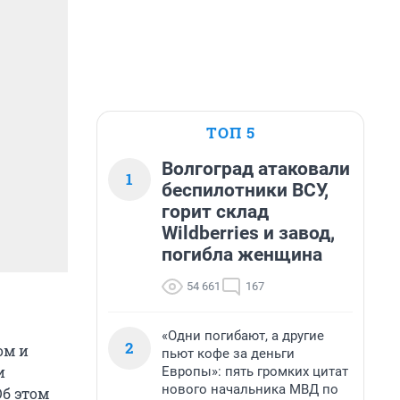
ТОП 5
Волгоград атаковали
1
беспилотники ВСУ,
горит склад
Wildberries и завод,
погибла женщина
54 661
167
«Одни погибают, а другие
2
ом и
пьют кофе за деньги
и
Европы»: пять громких цитат
нового начальника МВД по
Об этом