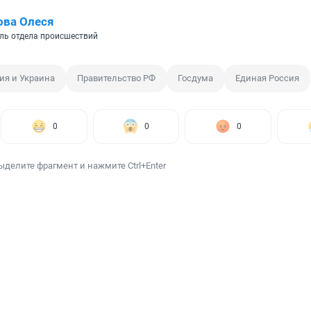
ова Олеся
ль отдела происшествий
ия и Украина
Правительство РФ
Госдума
Единая Россия
0
0
0
ыделите фрагмент и нажмите Ctrl+Enter