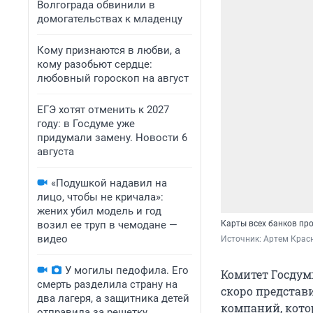
Волгограда обвинили в
домогательствах к младенцу
Кому признаются в любви, а
кому разобьют сердце:
любовный гороскоп на август
ЕГЭ хотят отменить к 2027
году: в Госдуме уже
придумали замену. Новости 6
августа
«Подушкой надавил на
лицо, чтобы не кричала»:
жених убил модель и год
возил ее труп в чемодане —
Карты всех банков пр
видео
Источник: 
Артем Красн
У могилы педофила. Его
Комитет Госдум
смерть разделила страну на
скоро представ
два лагеря, а защитника детей
компаний, кото
отправила за решетку