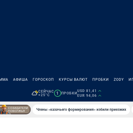
АММА
АФИША
ГОРОСКОП
КУРСЫ ВАЛЮТ
ПРОБКИ
ZODY
И
USD 81,41
СЕЙЧАС
1
ПРОБКИ
+25°C
EUR 94,06
Члены «казачьего формирования» избили приезжих