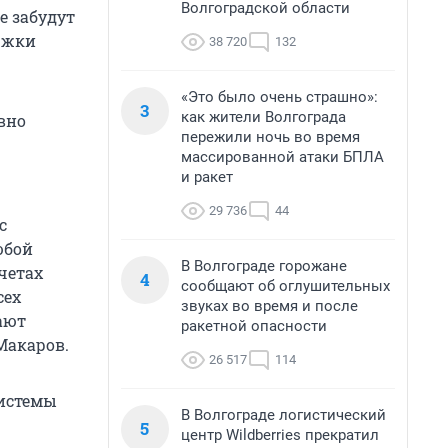
Волгоградской области
е забудут
ржки
38 720
132
«Это было очень страшно»:
3
как жители Волгограда
вно
пережили ночь во время
массированной атаки БПЛА
и ракет
29 736
44
с
юбой
В Волгограде горожане
четах
4
сообщают об оглушительных
сех
звуках во время и после
ают
ракетной опасности
Макаров.
26 517
114
системы
В Волгограде логистический
5
центр Wildberries прекратил