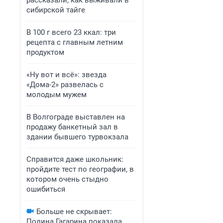
рассказали, как выживали в
сибирской тайге
В 100 г всего 23 ккал: три
рецепта с главным летним
продуктом
«Ну вот и всё»: звезда
«Дома-2» развелась с
молодым мужем
В Волгограде выставлен на
продажу банкетный зал в
здании бывшего турвокзала
Справится даже школьник:
пройдите тест по географии, в
котором очень стыдно
ошибиться
Больше не скрывает:
Полина Гагарина показала