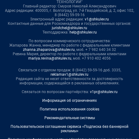
ТЕХНОЛОГИИ"
Главный редактор: Смуров Николай Александрович
Адрес редакции: 400005, г. Волгоград, ул. 7-й Гвардейской, д. 2, офис 102,
8 (8442) 59-59-16
Электронный адрес редакции:
v1@shkulev.ru
Контактные данные для Роскомнадзора и государственных органов:
juristchel@shkulev.ru
Техподдержка:
help@shkulev.ru
По вопросам коммерческого сотрудничества:
Жапарова Жанна, менеджер по работе с федеральными клиентами
zhanna.zhaparova@shkulev.ru
, моб. + 7 982 640 34 32
Ревина Мария, директор по работе с федеральными клиентами
mariya.revina@shkulev.ru
, моб. +7 910 402 4056
Связаться с отделом продаж: 8 (8442) 59-59-16 доб. 3335,
reklamav1@shkulev.ru
Редакция сайта не несет ответственности за достоверность
информации, содержащейся в рекламных объявлениях.
Связаться по вопросам партнёрства:
v1pr@shkulev.ru
Информация об ограничениях
Политика использования cookies
Рекомендательные системы
Пользовательское соглашение сервиса «Подписка без баннерной
рекламы»