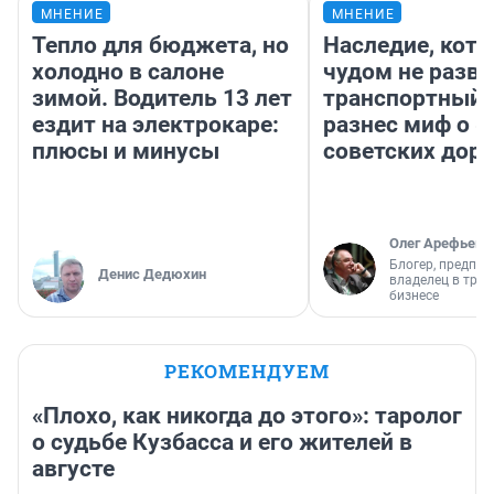
МНЕНИЕ
МНЕНИЕ
Тепло для бюджета, но
Наследие, кото
холодно в салоне
чудом не разва
зимой. Водитель 13 лет
транспортный 
ездит на электрокаре:
разнес миф о 
плюсы и минусы
советских доро
Олег Арефьев
Блогер, предпри
Денис Дедюхин
владелец в тра
бизнесе
РЕКОМЕНДУЕМ
«Плохо, как никогда до этого»: таролог
о судьбе Кузбасса и его жителей в
августе