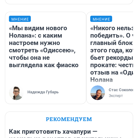
МНЕНИЕ
МНЕНИЕ
«Мы видим нового
«Никого нельз
Нолана»: с каким
победить». О ч
настроем нужно
главный блокб
смотреть «Одиссею»,
этого года, ко
чтобы она не
бьет рекорды 
выглядела как фиаско
прокате: честн
отзыв на «Оди
Нолана
Стас Соколов
Надежда Губарь
Эксперт
РЕКОМЕНДУЕМ
Как приготовить хачапури —