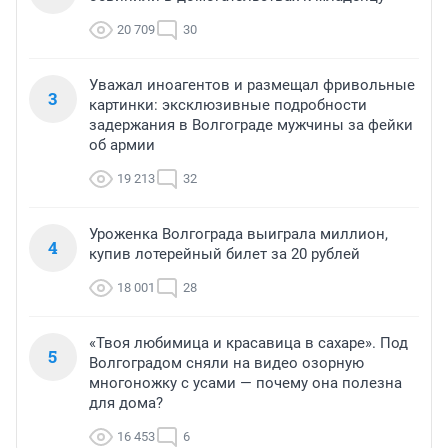
20 709
30
Уважал иноагентов и размещал фривольные
3
картинки: эксклюзивные подробности
задержания в Волгограде мужчины за фейки
об армии
19 213
32
Уроженка Волгограда выиграла миллион,
4
купив лотерейный билет за 20 рублей
18 001
28
«Твоя любимица и красавица в сахаре». Под
5
Волгоградом сняли на видео озорную
многоножку с усами — почему она полезна
для дома?
16 453
6