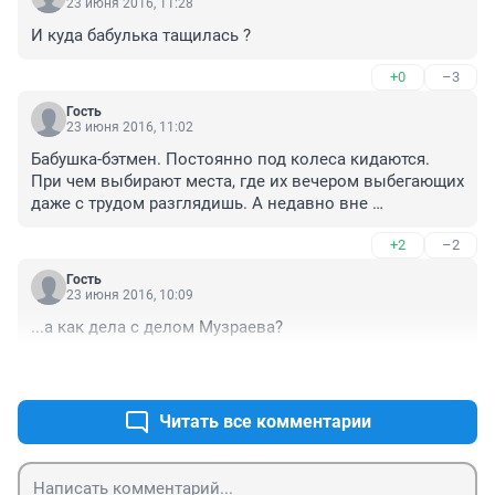
23 июня 2016, 11:28
И куда бабулька тащилась ?
+0
–3
Гость
23 июня 2016, 11:02
Бабушка-бэтмен. Постоянно под колеса кидаются. 
При чем выбирают места, где их вечером выбегающих 
даже с трудом разглядишь. А недавно вне 
пешеходного перехода на 7 Гвардейской с кучей 
+2
–2
сумок так одна выискивала момент перебежать - а 
там движение какое!!! Вот не может 20 метров до 
Гость
перехода дойти. Понимаю, старенькие, тяжело. НО!!! А 
23 июня 2016, 10:09
бывает, с внуками бегут... Дети, внуки, бабушки наши 
...а как дела с делoм Музраева?
не читают инет, но давайте объясним им сами, что так 
нельзя. Тем более, какая сейчас ситуация на дорогах.
+3
–0
Читать все комментарии