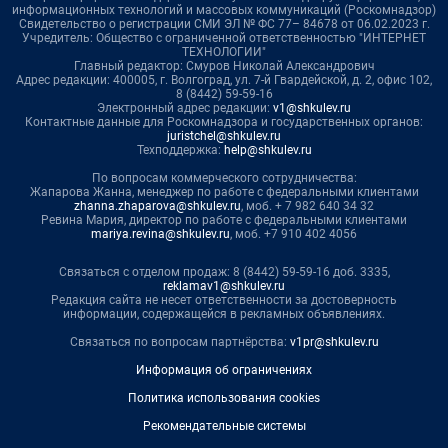
информационных технологий и массовых коммуникаций (Роскомнадзор)
Свидетельство о регистрации СМИ ЭЛ № ФС 77– 84678 от 06.02.2023 г.
Учредитель: Общество с ограниченной ответственностью "ИНТЕРНЕТ
ТЕХНОЛОГИИ"
Главный редактор: Смуров Николай Александрович
Адрес редакции: 400005, г. Волгоград, ул. 7-й Гвардейской, д. 2, офис 102,
8 (8442) 59-59-16
Электронный адрес редакции:
v1@shkulev.ru
Контактные данные для Роскомнадзора и государственных органов:
juristchel@shkulev.ru
Техподдержка:
help@shkulev.ru
По вопросам коммерческого сотрудничества:
Жапарова Жанна, менеджер по работе с федеральными клиентами
zhanna.zhaparova@shkulev.ru
, моб. + 7 982 640 34 32
Ревина Мария, директор по работе с федеральными клиентами
mariya.revina@shkulev.ru
, моб. +7 910 402 4056
Связаться с отделом продаж: 8 (8442) 59-59-16 доб. 3335,
reklamav1@shkulev.ru
Редакция сайта не несет ответственности за достоверность
информации, содержащейся в рекламных объявлениях.
Связаться по вопросам партнёрства:
v1pr@shkulev.ru
Информация об ограничениях
Политика использования cookies
Рекомендательные системы