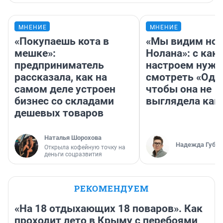
МНЕНИЕ
МНЕНИЕ
«Покупаешь кота в
«Мы видим нов
мешке»:
Нолана»: с как
предприниматель
настроем нужн
рассказала, как на
смотреть «Оди
самом деле устроен
чтобы она не
бизнес со складами
выглядела как
дешевых товаров
Наталья Шорохова
Надежда Губар
Открыла кофейную точку на
деньги соцразвития
РЕКОМЕНДУЕМ
«На 18 отдыхающих 18 поваров». Как
проходит лето в Крыму с перебоями