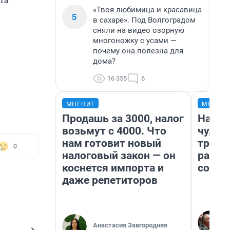
«Твоя любимица и красавица
5
в сахаре». Под Волгоградом
сняли на видео озорную
многоножку с усами —
почему она полезна для
дома?
16 355
6
МНЕНИЕ
МНЕНИ
Продашь за 3000, налог
Насле
возьмут с 4000. Что
чудом
нам готовит новый
транс
0
налоговый закон — он
разне
коснется импорта и
совет
даже репетиторов
Анастасия Завгородняя