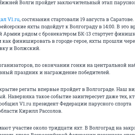
Нижней Волги пройдет заключительный этап парусно
ал V1.ru
, состязания стартовали 19 августа в Саратове.
йсерские яхты подойдут к Волгограду в 14:00. В это в
й Армии рядом с бронекатером БК-13 стартует финиш
м как финишировать в городе-герое, яхты прошли чере
вку и Волжский.
рганизаторов, по окончании гонки на центральной н
вный праздник и награждение победителей.
акрытие регаты впервые пройдет в Волгограде. Наш ви
. Наверняка такое событие заинтересует даже тех, кт
сообщил V1.ru президент Федерации парусного спорта
области Кирилл Рассолов.
мают участие около тридцати яхт. В Волгоград на зак
ехать глава Всероссийской федерации парусного спор