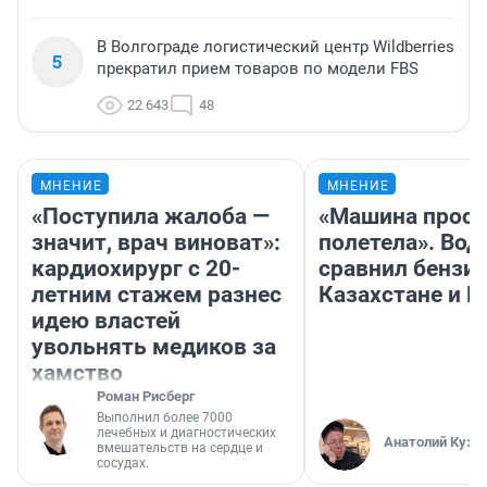
В Волгограде логистический центр Wildberries
5
прекратил прием товаров по модели FBS
22 643
48
МНЕНИЕ
МНЕНИЕ
«Поступила жалоба —
«Машина прост
значит, врач виноват»:
полетела». Вод
кардиохирург с 20-
сравнил бензин
летним стажем разнес
Казахстане и Р
идею властей
увольнять медиков за
хамство
Роман Рисберг
Выполнил более 7000
лечебных и диагностических
Анатолий Кузн
вмешательств на сердце и
сосудах.