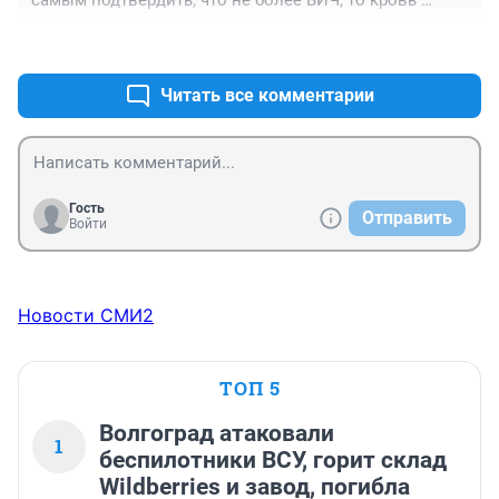
самым подтвердить, что не более ВИЧ, то кровь 
выбрасывают. Если пришёл подтвердил, то только 
+1
–3
тогда направляется в больницы!

Спецназ через пол года приходите!!!
Читать все комментарии
Гость
Отправить
Войти
Новости СМИ2
ТОП 5
Волгоград атаковали
1
беспилотники ВСУ, горит склад
Wildberries и завод, погибла