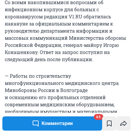
Со всеми накопившимися вопросами об
инфекционном корпусе для больных с
коронавирусом редакция V1.RU обратилась
накануне за официальным комментарием к
руководителю департамента информации и
массовых коммуникаций Министерства обороны
Российской Федерации, генерал-майору Игорю
Конашенкову. Ответ на запрос поступил на
следующий день после публикации.
— Работы по строительству
многофункционального медицинского центра
Минобороны России в Волгограде
и оснащению его профильных отделений
современным медицинским оборудованием,
необходимым имуществом и материальными
65
средствами были полностью завершен 30 апреля
Комментарии
2020 года, — сообщили в пресс-службе Южного
военного округа. — С 1 мая 2020 года