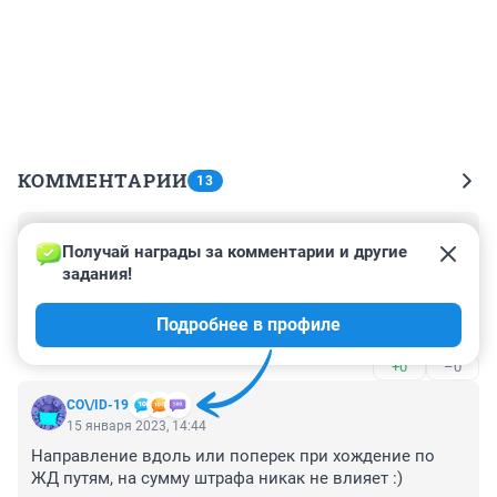
КОММЕНТАРИИ
13
Гость
16 января 2023, 10:48
Получай награды за комментарии и другие 
задания!
Когда уже прокуратура ПОТРЕБУЕТ снести руины 
кинотеатра Юбилейный с мусорной свалкой внутри, 
Подробнее в профиле
которые больше десяти лет "украшают" центр 
Красноармейского района?
+0
–0
СО\/ID-19
15 января 2023, 14:44
Направление вдоль или поперек при хождение по 
ЖД путям, на сумму штрафа никак не влияет :)