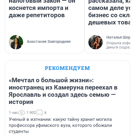
налоговый закон — он
рассказала, как
коснется импорта и
самом деле ус
даже репетиторов
бизнес со скл
дешевых това
Наталья Шорох
Анастасия Завгородняя
Открыла кофейн
деньги соцразв
РЕКОМЕНДУЕМ
«Мечтал о большой жизни»:
иностранец из Камеруна переехал в
Ярославль и создал здесь семью —
история
1 час
1 902
6
Ученый в изгнании: какую тайну хранит могила
профессора уфимского вуза, которого обожали
студенты